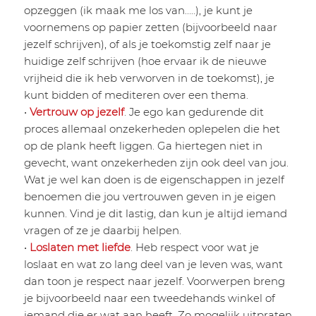
opzeggen (ik maak me los van…..), je kunt je
voornemens op papier zetten (bijvoorbeeld naar
jezelf schrijven), of als je toekomstig zelf naar je
huidige zelf schrijven (hoe ervaar ik de nieuwe
vrijheid die ik heb verworven in de toekomst), je
kunt bidden of mediteren over een thema.
•
Vertrouw op jezelf
. Je ego kan gedurende dit
proces allemaal onzekerheden oplepelen die het
op de plank heeft liggen. Ga hiertegen niet in
gevecht, want onzekerheden zijn ook deel van jou.
Wat je wel kan doen is de eigenschappen in jezelf
benoemen die jou vertrouwen geven in je eigen
kunnen. Vind je dit lastig, dan kun je altijd iemand
vragen of ze je daarbij helpen.
•
Loslaten met liefde
. Heb respect voor wat je
loslaat en wat zo lang deel van je leven was, want
dan toon je respect naar jezelf. Voorwerpen breng
je bijvoorbeeld naar een tweedehands winkel of
iemand die er wat aan heeft. Zo mogelijk uitpraten