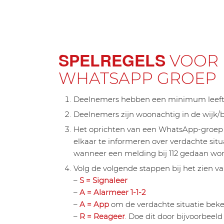
SPELREGELS
VOOR 
WHATSAPP GROEP
Deelnemers hebben een minimum leeftij
Deelnemers zijn woonachtig in de wijk/
Het oprichten van een WhatsApp-groep is
elkaar te informeren over verdachte situa
wanneer een melding bij 112 gedaan wor
Volg de volgende stappen bij het zien va
–
S = Signaleer
–
A = Alarmeer 1-1-2
–
A = App
om de verdachte situatie beke
–
R = Reageer
. Doe dit door bijvoorbeel