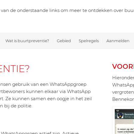
n van de onderstaande links om meer te ontdekken over buur
Wat is buurtpreventie?
Gebied
Spelregels
Aanmelden
VOOR
NTIE?
Hieronder
ensen gebruik van een WhatsAppgroep
WhatsApp 
uurtbewoners kunnen elkaar via WhatsApp
vergroten
t. Ze kunnen samen een oogje in het zeil
Bennekom
bij de politie.
n WhatsAppgroep actief zijn. Actieve