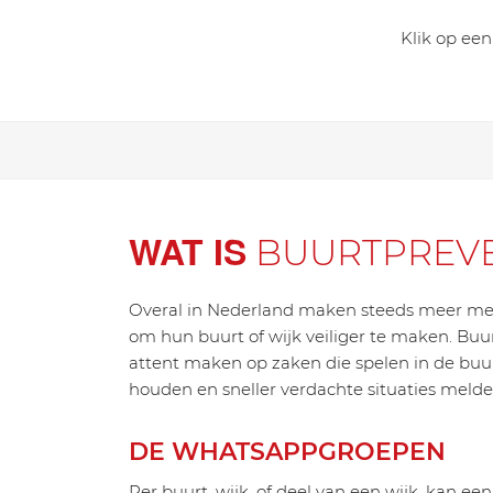
Klik op ee
WAT IS
BUURTPREVE
Overal in Nederland maken steeds meer m
om hun buurt of wijk veiliger te maken. B
attent maken op zaken die spelen in de buur
houden en sneller verdachte situaties melden 
DE WHATSAPPGROEPEN
Per buurt, wijk, of deel van een wijk, kan ee