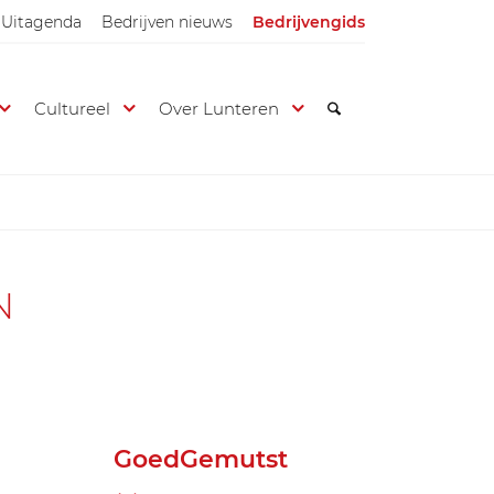
Uitagenda
Bedrijven nieuws
Bedrijvengids
Cultureel
Over Lunteren
N
GoedGemutst