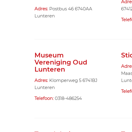
Adre
Adres:
Postbus 46 6740AA
6741
Lunteren
Tele
Museum
Sti
Vereniging Oud
Adre
Lunteren
Maas
Adres:
Klomperweg 5 6741BJ
Lunt
Lunteren
Tele
Telefoon:
0318-486254