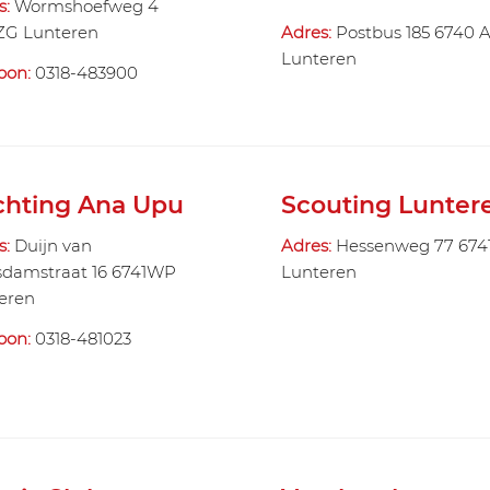
s:
Wormshoefweg 4
ZG Lunteren
Adres:
Postbus 185 6740 
Lunteren
foon:
0318-483900
chting Ana Upu
Scouting Lunter
s:
Duijn van
Adres:
Hessenweg 77 674
damstraat 16 6741WP
Lunteren
eren
foon:
0318-481023