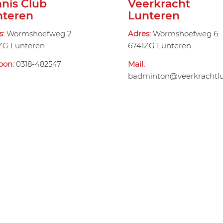
nis Club
Veerkracht
nteren
Lunteren
s:
Wormshoefweg 2
Adres:
Wormshoefweg 6
ZG Lunteren
6741ZG Lunteren
foon:
0318-482547
Mail:
badminton@veerkrachtlu