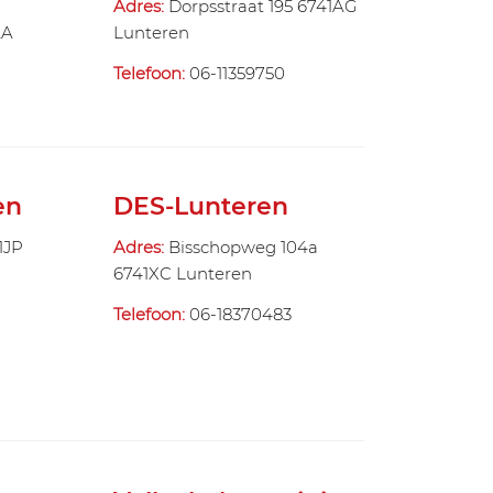
Adres:
Dorpsstraat 195 6741AG
AA
Lunteren
Telefoon:
06-11359750
en
DES-Lunteren
1JP
Adres:
Bisschopweg 104a
6741XC Lunteren
Telefoon:
06-18370483