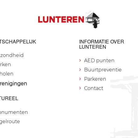
TSCHAPPELIJK
INFORMATIE OVER
LUNTEREN
zondheid
AED punten
rken
Buurtpreventie
holen
Parkeren
renigingen
Contact
TUREEL
onumenten
gelroute