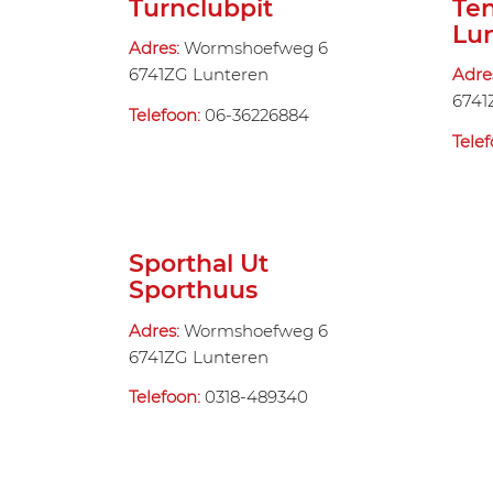
Turnclubpit
Ten
Lu
Adres:
Wormshoefweg 6
6741ZG Lunteren
Adre
6741
Telefoon:
06-36226884
Tele
Sporthal Ut
Sporthuus
Adres:
Wormshoefweg 6
6741ZG Lunteren
Telefoon:
0318-489340