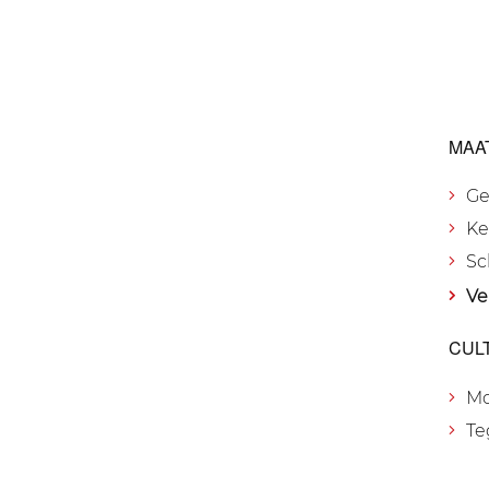
MAA
Ge
Ke
Sc
Ve
CUL
M
Te