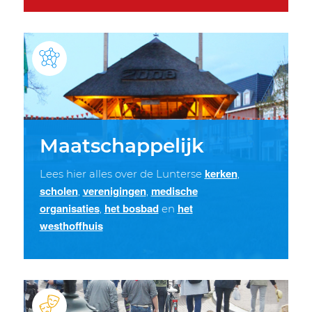
Maatschappelijk
kerken
Lees hier alles over de Lunterse
,
scholen
verenigingen
medische
,
,
organisaties
het bosbad
het
,
en
westhoffhuis