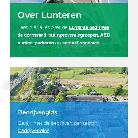
Over Lunteren
Lunterse bedrijven
Lees hier alles over de
,
de dorpsraad
buurtpreventiegroepen
AED
,
,
punten
parkeren
contact opnemen
,
en
Bedrijvengids
Bekijk hier de bedrijven per sector:
bedrijvengids