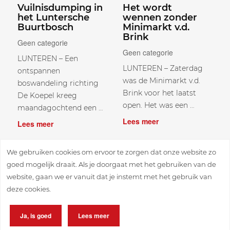
Vuilnisdumping in
Het wordt
het Luntersche
wennen zonder
Buurtbosch
Minimarkt v.d.
Brink
Geen categorie
Geen categorie
LUNTEREN – Een
LUNTEREN – Zaterdag
ontspannen
was de Minimarkt v.d.
boswandeling richting
Brink voor het laatst
De Koepel kreeg
open. Het was een …
maandagochtend een …
Lees meer
Lees meer
We gebruiken cookies om ervoor te zorgen dat onze website zo
goed mogelijk draait. Als je doorgaat met het gebruiken van de
website, gaan we er vanuit dat je instemt met het gebruik van
4 augustus 2026
4 augustus 2026
deze cookies.
Corrie (Readshop)
Nieuwe traditie
met pensioen
tijdens
Ja, is goed
Lees meer
‘Dankbaar dat ik
Zomerfeesten
het heb mogen
Lunteren