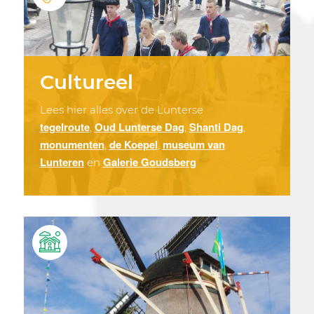
Cultureel
Lees hier alles over de Lunterse
tegelroute
Oud Lunterse Dag
Shanti Dag
,
,
,
monumenten
de Koepel
museum van
,
,
Lunteren
Galerie Goudsberg
en