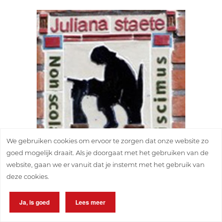
We gebruiken cookies om ervoor te zorgen dat onze website zo
goed mogelijk draait. Als je doorgaat met het gebruiken van de
website, gaan we er vanuit dat je instemt met het gebruik van
Ot en Sien
deze cookies.
Ontworpen in 2011
Locatie:
Appartementen complex
Ja, is goed
Lees meer
Julianastaete, Postweg 5