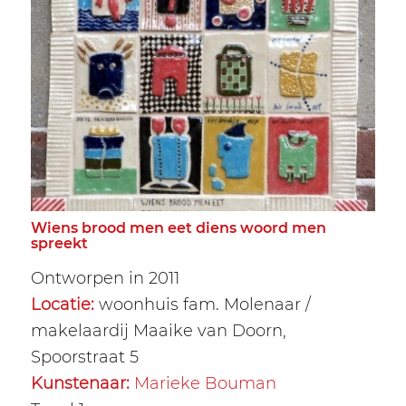
Wiens brood men eet diens woord men
spreekt
Ontworpen in 2011
Locatie:
woonhuis fam. Molenaar /
makelaardij Maaike van Doorn,
Spoorstraat 5
Kunstenaar:
Marieke Bouman