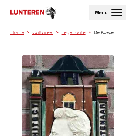
Menu
De Koepel
Home
>
Cultureel
>
Tegelroute
>