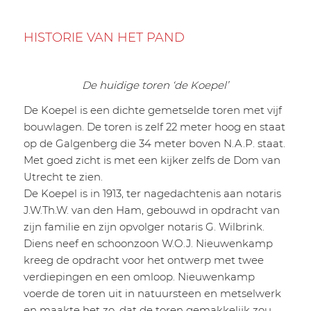
HISTORIE VAN HET PAND
De huidige toren ‘de Koepel’
De Koepel is een dichte gemetselde toren met vijf
bouwlagen. De toren is zelf 22 meter hoog en staat
op de Galgenberg die 34 meter boven N.A.P. staat.
Met goed zicht is met een kijker zelfs de Dom van
Utrecht te zien.
De Koepel is in 1913, ter nagedachtenis aan notaris
J.W.Th.W. van den Ham, gebouwd in opdracht van
zijn familie en zijn opvolger notaris G. Wilbrink.
Diens neef en schoonzoon W.O.J. Nieuwenkamp
kreeg de opdracht voor het ontwerp met twee
verdiepingen en een omloop. Nieuwenkamp
voerde de toren uit in natuursteen en metselwerk
en maakte het zo, dat de toren gemakkelijk zou