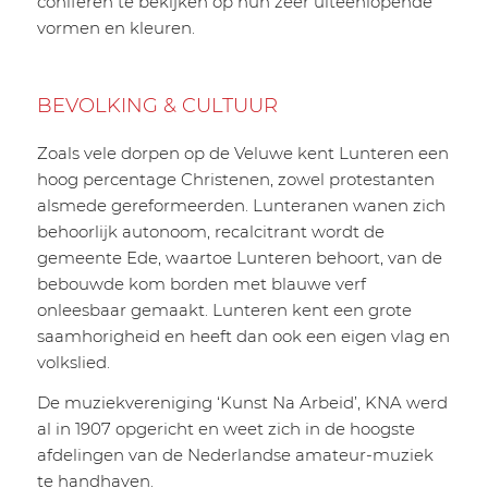
coniferen te bekijken op hun zeer uiteenlopende
vormen en kleuren.
BEVOLKING
&
CULTUUR
Zoals vele dorpen op de Veluwe kent Lunteren een
hoog percentage Christenen, zowel protestanten
alsmede gereformeerden. Lunteranen wanen zich
behoorlijk autonoom, recalcitrant wordt de
gemeente Ede, waartoe Lunteren behoort, van de
bebouwde kom borden met blauwe verf
onleesbaar gemaakt. Lunteren kent een grote
saamhorigheid en heeft dan ook een eigen vlag en
volkslied.
De muziekvereniging ‘Kunst Na Arbeid’, KNA werd
al in 1907 opgericht en weet zich in de hoogste
afdelingen van de Nederlandse amateur-muziek
te handhaven.