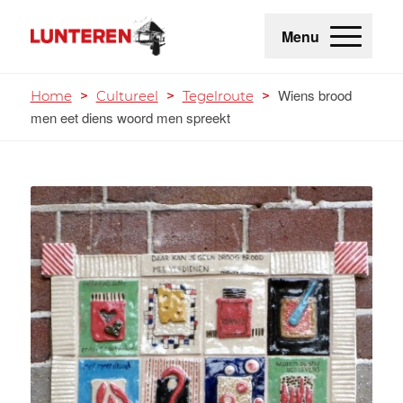
Menu
Wiens brood
Home
>
Cultureel
>
Tegelroute
>
men eet diens woord men spreekt