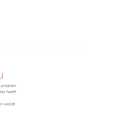
U
Lunteren
ter heeft
ven wordt