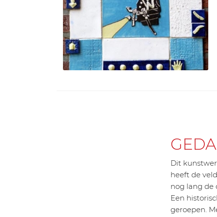
GEDA
Dit kunstwe
heeft de vel
nog lang de
Een historis
geroepen. Met