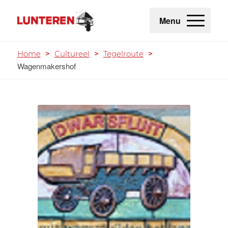
Menu
Home
>
Cultureel
>
Tegelroute
>
Wagenmakershof