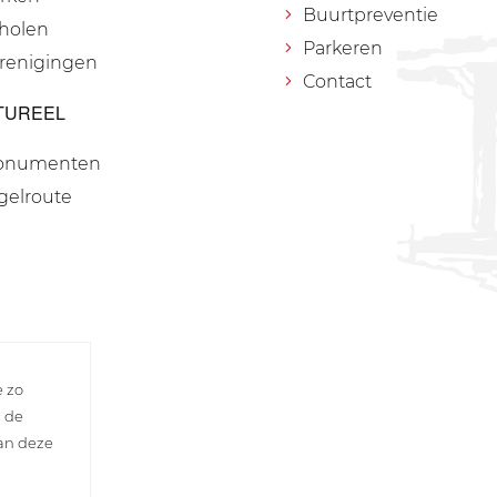
Buurtpreventie
holen
Parkeren
renigingen
Contact
TUREEL
onumenten
gelroute
e zo
n de
van deze