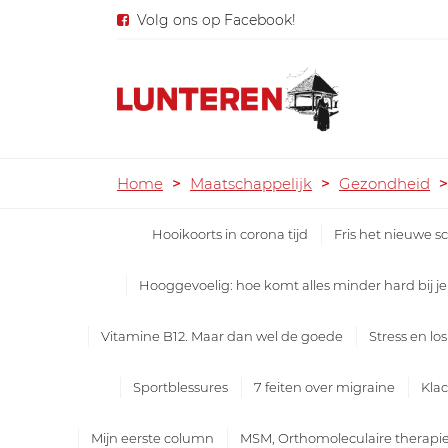
Volg ons op Facebook!
Home
>
Maatschappelijk
>
Gezondheid
>
Hooikoorts in corona tijd
Fris het nieuwe sc
Hooggevoelig: hoe komt alles minder hard bij j
Vitamine B12. Maar dan wel de goede
Stress en lo
Sportblessures
7 feiten over migraine
Klac
Mijn eerste column
MSM, Orthomoleculaire therapi