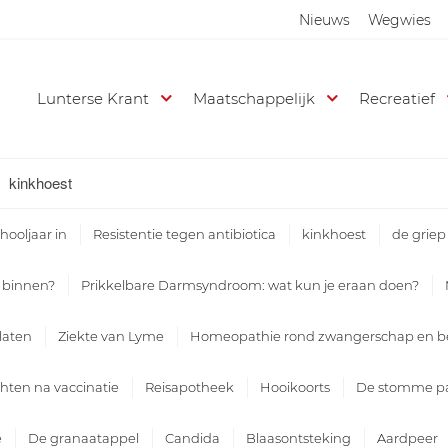
Nieuws
Wegwies
Lunterse Krant
Maatschappelijk
Recreatief
kinkhoest
hooljaar in
Resistentie tegen antibiotica
kinkhoest
de griep
e binnen?
Prikkelbare Darmsyndroom: wat kun je eraan doen?
slaten
Ziekte van Lyme
Homeopathie rond zwangerschap en be
hten na vaccinatie
Reisapotheek
Hooikoorts
De stomme p
e
De granaatappel
Candida
Blaasontsteking
Aardpeer