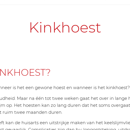
Kinkhoest
INKHOEST?
anneer is het een gewone hoest en wanneer is het kinkhoest
udheid. Maar na één tot twee weken gaat het over in lange
lijm op. Het hoesten kan zo lang duren dat het soms overgaa
oest ruim twee maanden duren.
 kan de huisarts een uitstrijkje maken van het keelslijmvlie
st gevaarlijk. Complicaties zijn dan b.v. longontsteking, ui