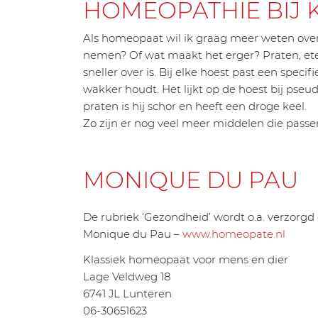
HOMEOPATHIE BIJ 
Als homeopaat wil ik graag meer weten over d
nemen? Of wat maakt het erger? Praten, ete
sneller over is. Bij elke hoest past een speci
wakker houdt. Het lijkt op de hoest bij pseud
praten is hij schor en heeft een droge keel.
Zo zijn er nog veel meer middelen die passen
MONIQUE DU PAU
De rubriek ‘Gezondheid’ wordt o.a. verzorgd 
Monique du Pau –
www.homeopate.nl
Klassiek homeopaat voor mens en dier
Lage Veldweg 18
6741 JL Lunteren
06-30651623