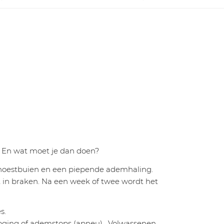
? En wat moet je dan doen?
 hoestbuien en een piepende ademhaling.
t in braken. Na een week of twee wordt het
s.
tdroging of ademstops (apneu). Volwassenen