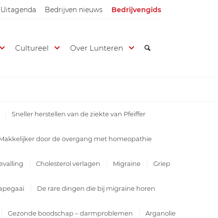
Uitagenda
Bedrijven nieuws
Bedrijvengids
Cultureel
Over Lunteren
Sneller herstellen van de ziekte van Pfeiffer
Makkelijker door de overgang met homeopathie
valling
Cholesterol verlagen
Migraine
Griep
apegaai
De rare dingen die bij migraine horen
Gezonde boodschap – darmproblemen
Arganolie