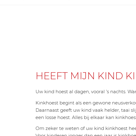
HEEFT MIJN KIND K
Uw kind hoest al dagen, vooral ’s nachts. W
Kinkhoest begint als een gewone neusverko
Daarnaast geeft uw kind vaak helder, taai s
een losse hoest. Alles bij elkaar kan kinkh
Om zeker te weten of uw kind kinkhoest heeft
Voor kinderen jonger dan een jaar is kinkhoe