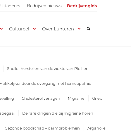
Uitagenda
Bedrijven nieuws
Bedrijvengids
Cultureel
Over Lunteren
Sneller herstellen van de ziekte van Pfeiffer
Makkelijker door de overgang met homeopathie
valling
Cholesterol verlagen
Migraine
Griep
apegaai
De rare dingen die bij migraine horen
Gezonde boodschap – darmproblemen
Arganolie