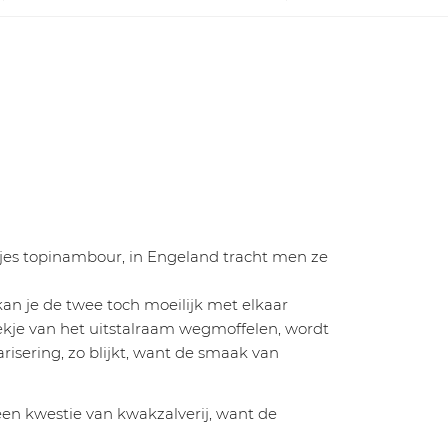
jes topinambour, in Engeland tracht men ze
kan je de twee toch moeilijk met elkaar
oekje van het uitstalraam wegmoffelen, wordt
isering, zo blijkt, want de smaak van
een kwestie van kwakzalverij, want de