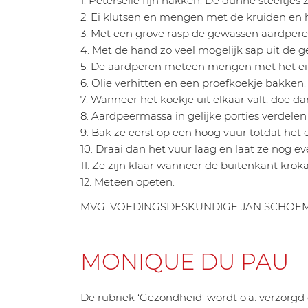
1. Peterselie fijn hakken. De dunne steeltjes z
2. Ei klutsen en mengen met de kruiden en h
3. Met een grove rasp de gewassen aardpere
4. Met de hand zo veel mogelijk sap uit de 
5. De aardperen meteen mengen met het ei
6. Olie verhitten en een proefkoekje bakken.
7. Wanneer het koekje uit elkaar valt, doe 
8. Aardpeermassa in gelijke porties verdele
9. Bak ze eerst op een hoog vuur totdat het ei
10. Draai dan het vuur laag en laat ze nog e
11. Ze zijn klaar wanneer de buitenkant kroka
12. Meteen opeten.
MVG. VOEDINGSDESKUNDIGE JAN SCHOE
MONIQUE DU PAU
De rubriek ‘Gezondheid’ wordt o.a. verzorgd 