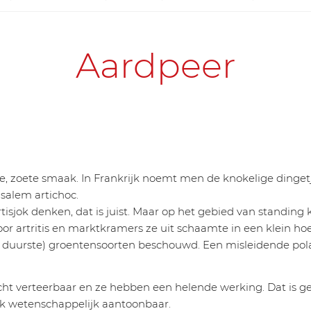
Aardpeer
, zoete smaak. In Frankrijk noemt men de knokelige dinget
salem artichoc.
sjok denken, dat is juist. Maar op het gebied van standing 
door artritis en marktkramers ze uit schaamte in een klein h
n duurste) groentensoorten beschouwd. Een misleidende polar
cht verteerbaar en ze hebben een helende werking. Dat is g
ok wetenschappelijk aantoonbaar.