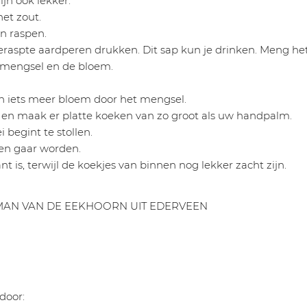
ijn ook lekker.
et zout.
n raspen.
geraspte aardperen drukken. Dit sap kun je drinken. Meng he
mengsel en de bloem.
dan iets meer bloem door het mengsel.
n en maak er platte koeken van zo groot als uw handpalm.
 begint te stollen.
ven gaar worden.
nt is, terwijl de koekjes van binnen nog lekker zacht zijn.
MAN VAN DE EEKHOORN UIT EDERVEEN
door: