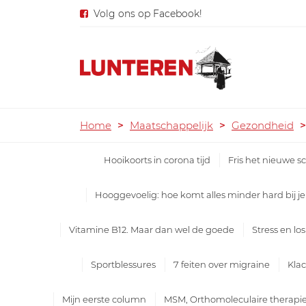
Volg ons op Facebook!
Home
>
Maatschappelijk
>
Gezondheid
>
Hooikoorts in corona tijd
Fris het nieuwe sc
Hooggevoelig: hoe komt alles minder hard bij j
Vitamine B12. Maar dan wel de goede
Stress en lo
Sportblessures
7 feiten over migraine
Klac
Mijn eerste column
MSM, Orthomoleculaire therapi