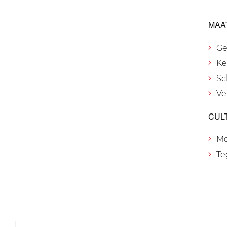
MAA
Ge
Ke
Sc
Ve
CUL
M
Te