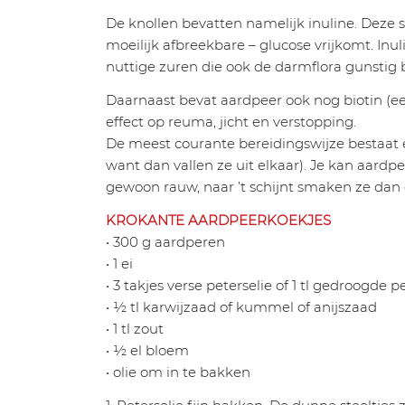
De knollen bevatten namelijk inuline. Deze su
moeilijk afbreekbare – glucose vrijkomt. In
nuttige zuren die ook de darmflora gunstig b
Daarnaast bevat aardpeer ook nog biotin (ee
effect op reuma, jicht en verstopping.
De meest courante bereidingswijze bestaat e
want dan vallen ze uit elkaar). Je kan aard
gewoon rauw, naar ’t schijnt smaken ze dan e
KROKANTE AARDPEERKOEKJES
• 300 g aardperen
• 1 ei
• 3 takjes verse peterselie of 1 tl gedroogde p
• ½ tl karwijzaad of kummel of anijszaad
• 1 tl zout
• ½ el bloem
• olie om in te bakken