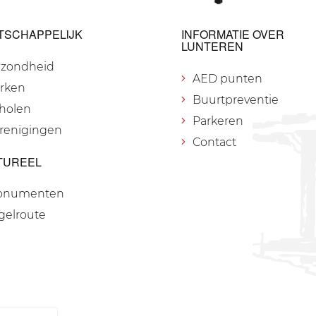
TSCHAPPELIJK
INFORMATIE OVER
LUNTEREN
zondheid
AED punten
rken
Buurtpreventie
holen
Parkeren
renigingen
Contact
TUREEL
onumenten
gelroute