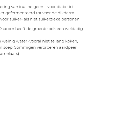
ering van inuline geen – voor diabetici
rder gefermenteerd tot voor de dikdarm
oor suiker- als niet suikerzieke personen.
). Daarom heeft de groente ook een weldadig
weinig water (vooral niet te lang koken,
 aan soep. Sommigen verorberen aardpeer
zamelaars).