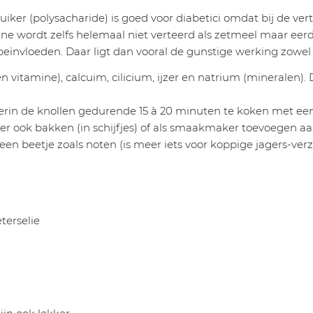
iker (polysacharide) is goed voor diabetici omdat bij de vert
uline wordt zelfs helemaal niet verteerd als zetmeel maar ee
eïnvloeden. Daar ligt dan vooral de gunstige werking zowel v
n vitamine), calcuim, cilicium, ijzer en natrium (mineralen
rin de knollen gedurende 15 à 20 minuten te koken met een 
peer ook bakken (in schijfjes) of als smaakmaker toevoegen
en beetje zoals noten (is meer iets voor koppige jagers-ver
eterselie