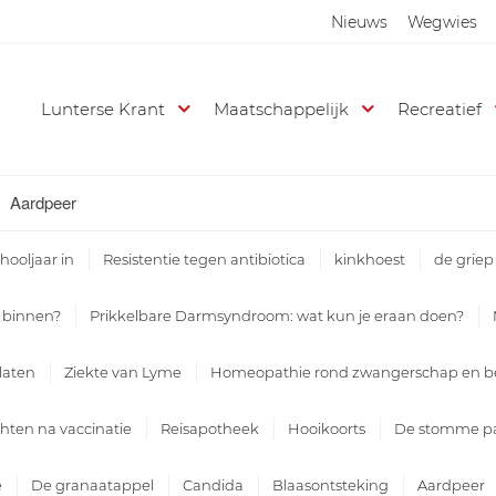
Nieuws
Wegwies
Lunterse Krant
Maatschappelijk
Recreatief
Aardpeer
hooljaar in
Resistentie tegen antibiotica
kinkhoest
de griep
e binnen?
Prikkelbare Darmsyndroom: wat kun je eraan doen?
slaten
Ziekte van Lyme
Homeopathie rond zwangerschap en be
hten na vaccinatie
Reisapotheek
Hooikoorts
De stomme p
e
De granaatappel
Candida
Blaasontsteking
Aardpeer