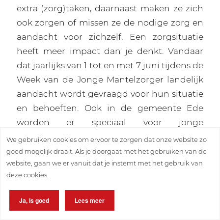
extra (zorg)taken, daarnaast maken ze zich
ook zorgen of missen ze de nodige zorg en
aandacht voor zichzelf. Een zorgsituatie
heeft meer impact dan je denkt. Vandaar
dat jaarlijks van 1 tot en met 7 juni tijdens de
Week van de Jonge Mantelzorger landelijk
aandacht wordt gevraagd voor hun situatie
en behoeften. Ook in de gemeente Ede
worden er speciaal voor jonge
mantelzorgers activiteiten georganiseerd
We gebruiken cookies om ervoor te zorgen dat onze website zo
door JMZ Go! van welzijnsorganisatie
goed mogelijk draait. Als je doorgaat met het gebruiken van de
website, gaan we er vanuit dat je instemt met het gebruik van
Malkander.
deze cookies.
Meer dan je denkt
Ja, is goed
Lees meer
Vaak realiseren jonge mantelzorgers en