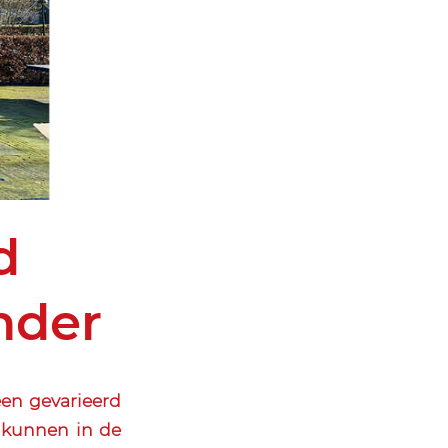
d
ander
en gevarieerd
n kunnen in de