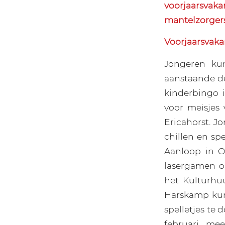
voorjaarsvaka
mantelzorgers 
Voorjaarsvaka
Jongeren kun
aanstaande de
kinderbingo 
voor meisjes 
Ericahorst. J
chillen en spe
Aanloop in O
lasergamen o
het Kulturhu
Harskamp kunn
spelletjes te
februari me