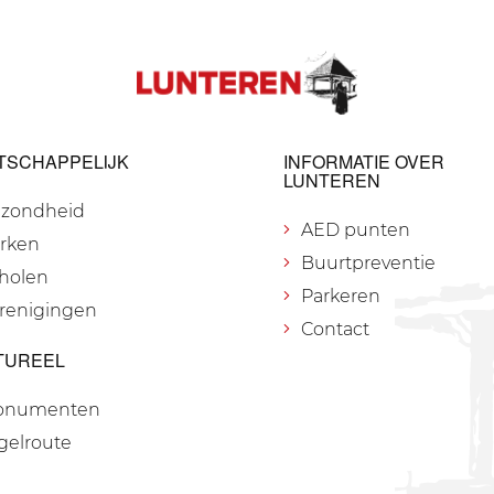
TSCHAPPELIJK
INFORMATIE OVER
LUNTEREN
zondheid
AED punten
rken
Buurtpreventie
holen
Parkeren
renigingen
Contact
TUREEL
onumenten
gelroute