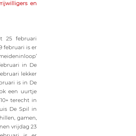
ijwilligers en
t 25 februari
februari is er
meideninloop’
februari in De
ebruari lekker
bruari is in De
ok een uurtje
0+ terecht in
is De Spil in
hillen, gamen,
nen vrijdag 23
bruari is er