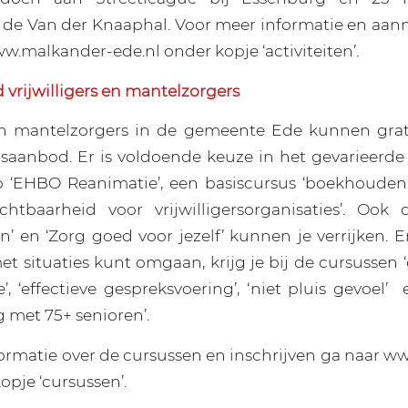
n de Van der Knaaphal. Voor meer informatie en aan
w.malkander-ede.nl onder kopje ‘activiteiten’.
vrijwilligers en mantelzorgers
s en mantelzorgers in de gemeente Ede kunnen gra
saanbod. Er is voldoende keuze in het gevarieerde
 ‘EHBO Reanimatie’, een basiscursus ‘boekhouden 
ichtbaarheid voor vrijwilligersorganisaties’. Ook
n’ en ‘Zorg goed voor jezelf’ kunnen je verrijken. E
met situaties kunt omgaan, krijg je bij de cursusse
 ‘effectieve gespreksvoering’, ‘niet pluis gevoel’
 met 75+ senioren’.
ormatie over de cursussen en inschrijven ga naar 
opje ‘cursussen’.