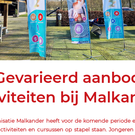
Gevarieerd aanbo
viteiten bij Malk
nisatie Malkander heeft voor de komende periode e
tiviteiten en cursussen op stapel staan. Jongere