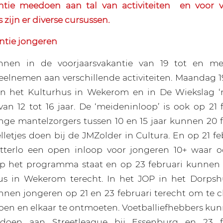
ntie meedoen aan tal van activiteiten
en voor vr
zijn er diverse cursussen.
ntie jongeren
nen in de voorjaarsvakantie van 19 tot en me
elnemen aan verschillende activiteiten. Maandag 19 
in het Kulturhus in Wekerom en in De Wiekslag ‘
van 12 tot 16 jaar. De ‘meideninloop’ is ook op 21 
onge mantelzorgers tussen 10 en 15 jaar kunnen 20 f
lletjes doen bij de JMZolder in Cultura. En op 21 fe
tterlo een open inloop voor jongeren 10+ waar o
p het programma staat en op 23 februari kunnen 1
us in Wekerom terecht. In het JOP in het Dorpshu
en jongeren op 21 en 23 februari terecht om te c
 doen en elkaar te ontmoeten. Voetballiefhebbers kun
edoen aan Streetleague bij Essenburg en 23 fe