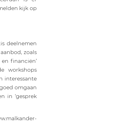
melden kijk op
tis deelnemen
 aanbod, zoals
en financiën’
 de workshops
n interessante
n ‘goed omgaan
en in ‘gesprek
www.malkander-