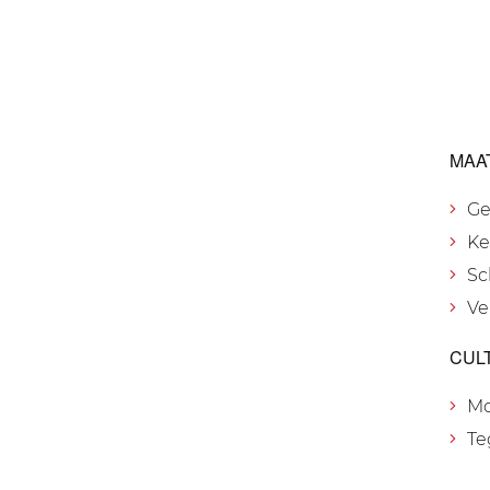
MAA
Ge
Ke
Sc
Ve
CUL
M
Te