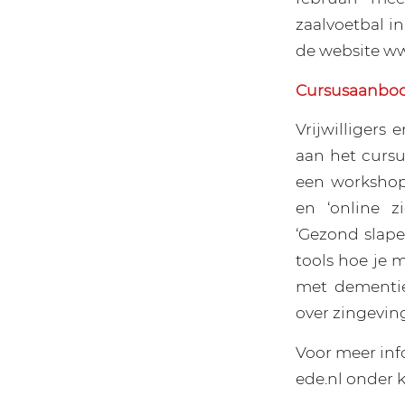
zaalvoetbal i
de website ww
Cursusaanbod 
Vrijwilliger
aan het cursu
een workshop
en ‘online z
‘Gezond slape
tools hoe je 
met dementie’,
over zingeving
Voor meer inf
ede.nl onder k