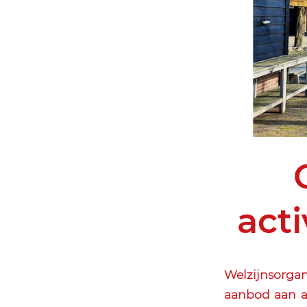
acti
Welzijnsorga
aanbod aan ac