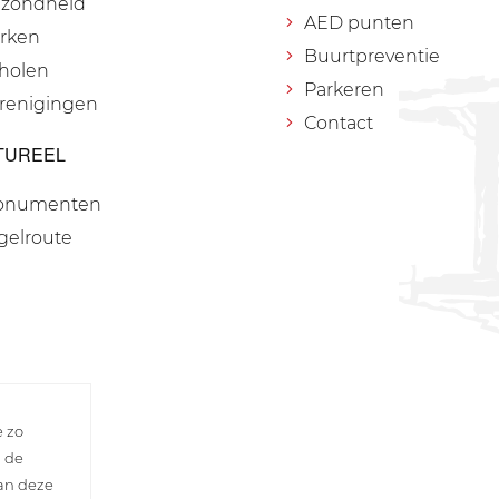
zondheid
AED punten
rken
Buurtpreventie
holen
Parkeren
renigingen
Contact
TUREEL
onumenten
gelroute
e zo
n de
van deze