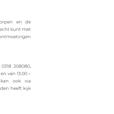
dorpen en de
recht kunt met
 ontmoetingen
 0318 208080,
en van 13.00 –
 kan ook via
den heeft kijk