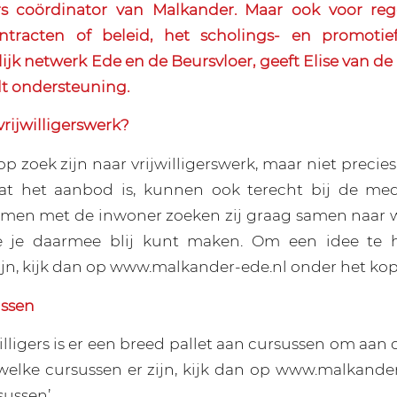
ers coördinator van Malkander. Maar ook voor reg
scontracten of beleid, het scholings- en promoti
jk netwerk Ede en de Beursvloer, geeft Elise van de
dt ondersteuning.
rijwilligerswerk?
p zoek zijn naar vrijwilligerswerk, maar niet precie
at het aanbod is, kunnen ook terecht bij de me
men met de inwoner zoeken zij graag samen naar wa
e je daarmee blij kunt maken. Om een idee te 
ijn, kijk dan op www.malkander-ede.nl onder het kopj
ssen
willigers is er een breed pallet aan cursussen om aan
welke cursussen er zijn, kijk dan op www.malkande
sussen’.