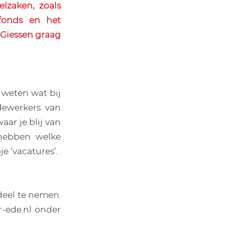
elzaken, zoals
efonds en het
 Giessen graag
s weten wat bij
dewerkers van
ar je blij van
hebben welke
e ‘vacatures’.
 deel te nemen.
r-ede.nl onder