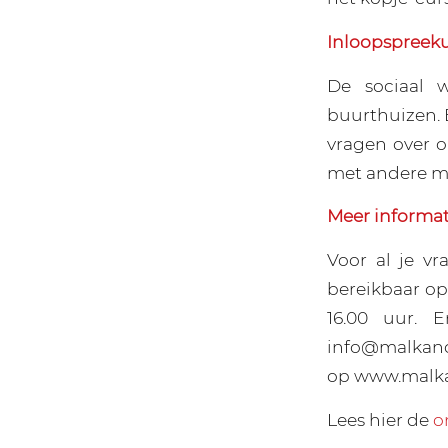
Inloopspreek
De sociaal 
buurthuizen. 
vragen over 
met andere me
Meer informat
Voor al je v
bereikbaar op
16.00 uur. 
info@malkande
op www.malka
Lees hier de
o