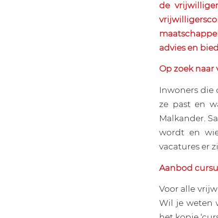
de vrijwillig
vrijwilliger
maatschappeli
advies en bie
Op zoek naar v
Inwoners die o
ze past en w
Malkander. Sa
wordt en wi
vacatures er z
Aanbod cursu
Voor alle vrij
Wil je weten 
het kopje ‘cur