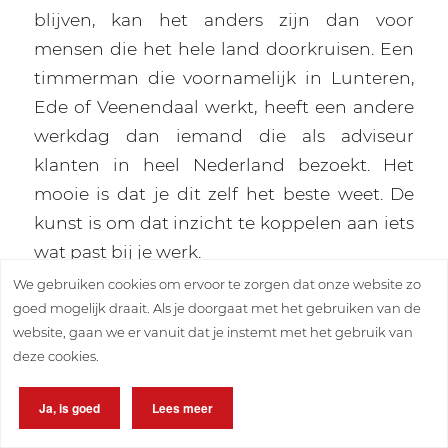
blijven, kan het anders zijn dan voor
mensen die het hele land doorkruisen. Een
timmerman die voornamelijk in Lunteren,
Ede of Veenendaal werkt, heeft een andere
werkdag dan iemand die als adviseur
klanten in heel Nederland bezoekt. Het
mooie is dat je dit zelf het beste weet. De
kunst is om dat inzicht te koppelen aan iets
wat past bij je werk.
We gebruiken cookies om ervoor te zorgen dat onze website zo
Het verschil zit vaak in de kleine dingen
goed mogelijk draait. Als je doorgaat met het gebruiken van de
website, gaan we er vanuit dat je instemt met het gebruik van
Een beschadigde spiegel, een kras op de
deze cookies.
bumper of een aanrijding waar je niets aan
kon doen. Dat soort dingen lijken klein,
Ja, is goed
Lees meer
maar kunnen behoorlijk lastig uitpakken als