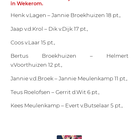
in Wekerom.
Henk v.Lagen – Jannie Broekhuizen 18 pt.,
Jaap v.d.Krol – Dik v.Dijk 17 pt.,
Coos v.Laar 15 pt.,
Bertus Broekhuizen – Helmert
v.Voorthuizen 12 pt.,
Jannie v.d.Broek – Jannie Meulenkamp 11 pt.,
Teus Roelofsen – Gerrit d.Wit 6 pt.,
Kees Meulenkamp – Evert v.Butselaar 5 pt.,