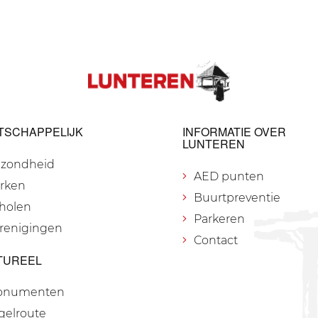
TSCHAPPELIJK
INFORMATIE OVER
LUNTEREN
zondheid
AED punten
rken
Buurtpreventie
holen
Parkeren
renigingen
Contact
TUREEL
onumenten
gelroute