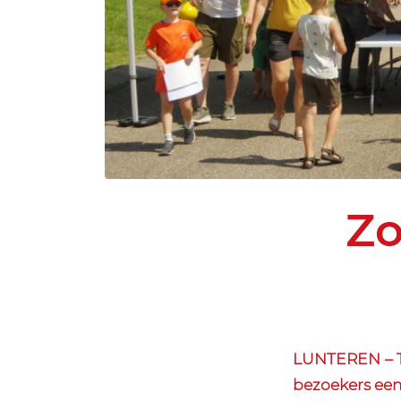
Zo
LUNTEREN – Ti
bezoekers een