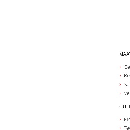
MAA
Ge
Ke
Sc
Ve
CUL
M
Te