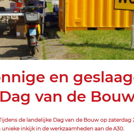
nnige en geslaa
Dag van de Bou
jdens de landelijke Dag van de Bouw op zaterdag 
 unieke inkijk in de werkzaamheden aan de A30.