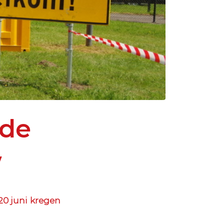
gde
w
20 juni kregen