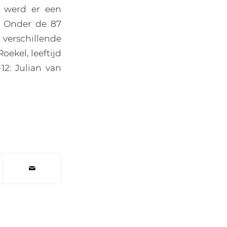
 werd er een
. Onder de 87
rschillende
oekel, leeftijd
12: Julian van