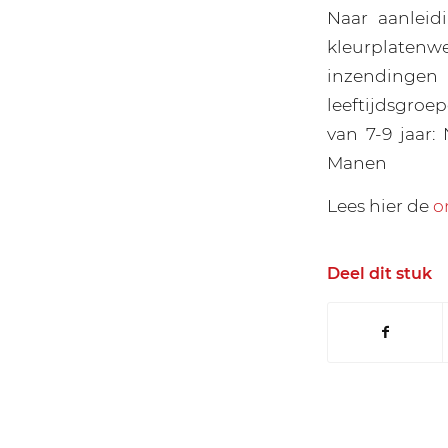
Naar aanlei
kleurplatenw
inzendinge
leeftijdsgroep
van 7-9 jaar:
Manen
Lees hier de
o
Deel dit stuk