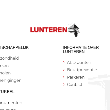
TSCHAPPELIJK
INFORMATIE OVER
LUNTEREN
zondheid
AED punten
rken
Buurtpreventie
holen
Parkeren
renigingen
Contact
TUREEL
onumenten