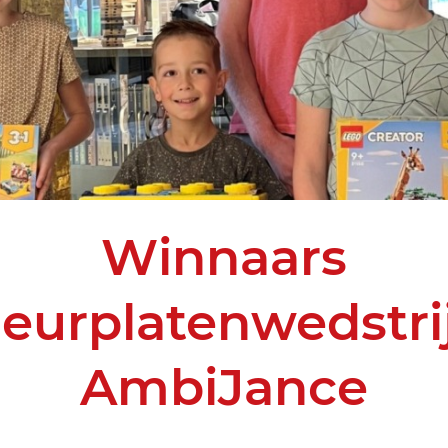
Winnaars
leurplatenwedstri
AmbiJance