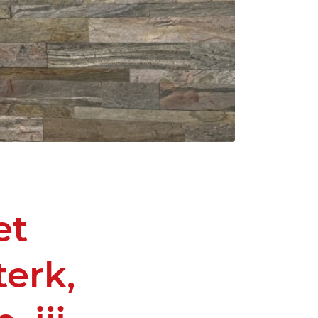
et
erk,