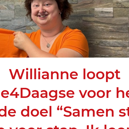
Willianne loopt
e4Daagse voor h
de doel “Samen st