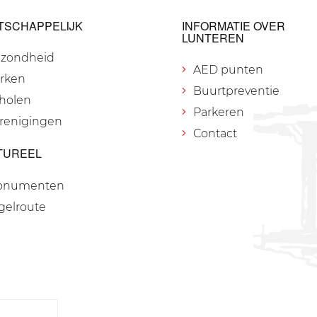
TSCHAPPELIJK
INFORMATIE OVER
LUNTEREN
zondheid
AED punten
rken
Buurtpreventie
holen
Parkeren
renigingen
Contact
TUREEL
onumenten
gelroute