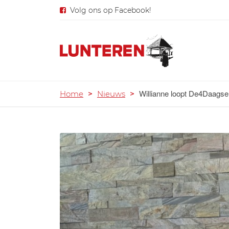
Volg ons op Facebook!
Willianne loopt De4Daagse v
Home
>
Nieuws
>