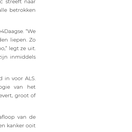
 streeft naar
lle betrokken
De4Daagse. “We
en liepen. Zo
” legt ze uit.
zijn inmiddels
 in voor ALS.
logie van het
vert, groot of
 afloop van de
en kanker ooit