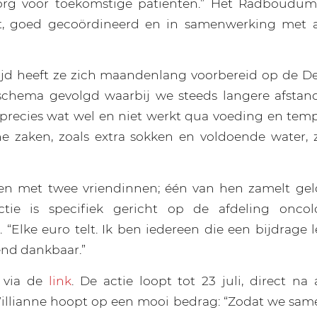
org voor toekomstige patiënten.” Het Radboudumc
, goed gecoördineerd en in samenwerking met a
 tijd heeft ze zich maandenlang voorbereid op de 
chema gevolgd waarbij we steeds langere afstand
recies wat wel en niet werkt qua voeding en tempo,
e zaken, zoals extra sokken en voldoende water, 
en met twee vriendinnen; één van hen zamelt geld
actie is specifiek gericht op de afdeling onco
Elke euro telt. Ik ben iedereen die een bijdrage le
end dankbaar.”
 via de
link
. De actie loopt tot 23 juli, direct na
illianne hoopt op een mooi bedrag: “Zodat we sam