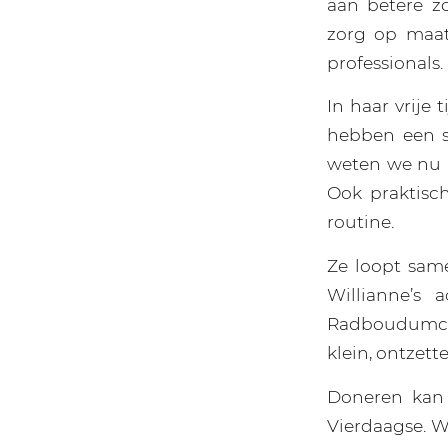
aan betere z
zorg op maat
professionals.
In haar vrije
hebben een s
weten we nu p
Ook praktisch
routine.
Ze loopt sam
Willianne’s 
Radboudumc. “
klein, ontzett
Doneren kan
Vierdaagse. W