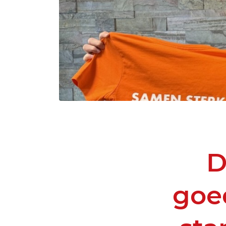
D
goe