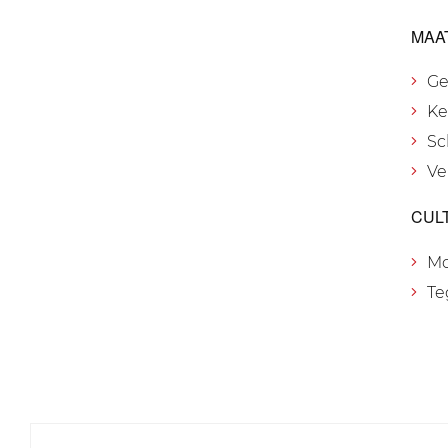
MAA
Ge
Ke
Sc
Ve
CUL
M
Te