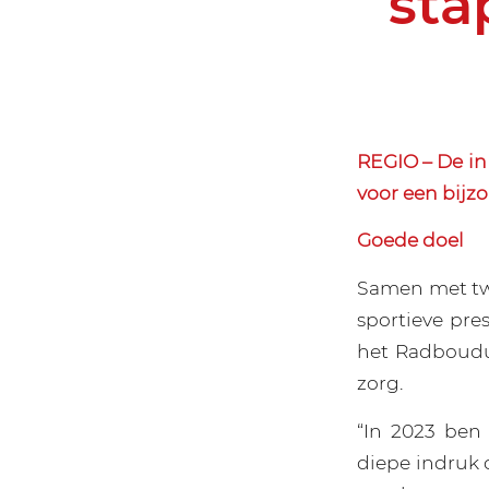
stap
REGIO – De in
voor een bijz
Goede doel
Samen met twe
sportieve pre
het Radboudu
zorg.
“In 2023 ben 
diepe indruk o