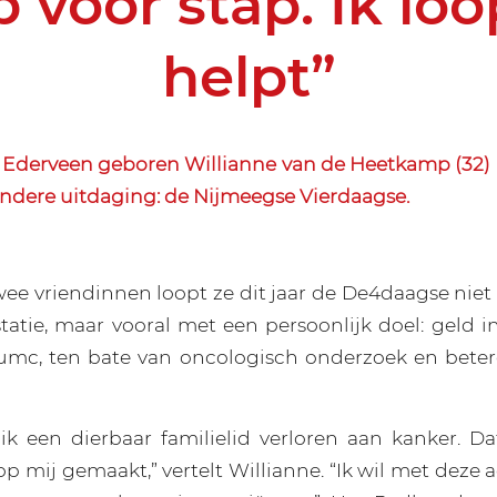
 voor stap. Ik loop
helpt”
 Ederveen geboren Willianne van de Heetkamp (32)
ondere uitdaging: de Nijmeegse Vierdaagse.
e vriendinnen loopt ze dit jaar de De4daagse niet 
statie, maar vooral met een persoonlijk doel: geld 
mc, ten bate van oncologisch onderzoek en beter
ik een dierbaar familielid verloren aan kanker. Dat
p mij gemaakt,” vertelt Willianne. “Ik wil met deze 