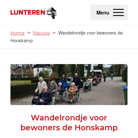
Menu
Wandelrondje voor bewoners de
Home
>
Nieuws
>
Honskamp
Wandelrondje voor
bewoners de Honskamp