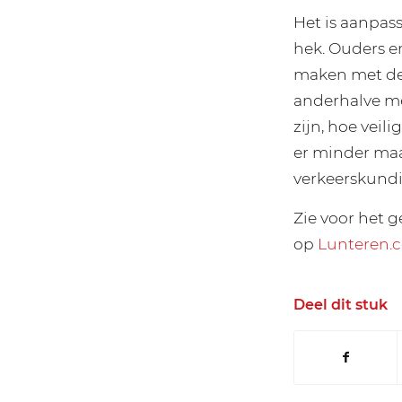
Het is aanpas
hek. Ouders e
maken met de 
anderhalve me
zijn, hoe veil
er minder maa
verkeerskundi
Zie voor het g
op
Lunteren.
Deel dit stuk