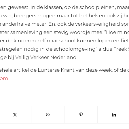
sen geweest, in de klassen, op de schoolpleinen, maa
n wegbrengers mogen maar tot het hek en ook zij h
anderhalve meter. En, ook de verkeersveiligheid spr
ter samenleving een stevig woordje mee. “Hoe minde
iger de kinderen zelf naar school kunnen lopen en fie
tregelen nodig in de schoolomgeving” aldus Freek 
ge bij Veilig Verkeer Nederland.
ehele artikel de Lunterse Krant van deze week, of de d
com