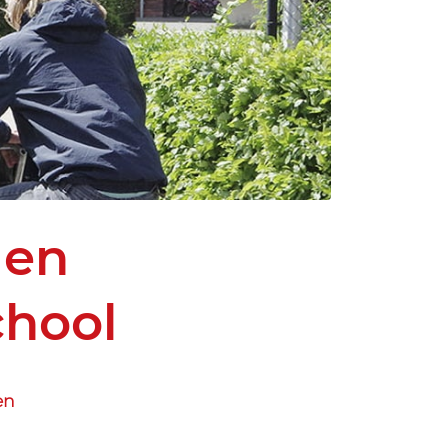
 en
chool
en