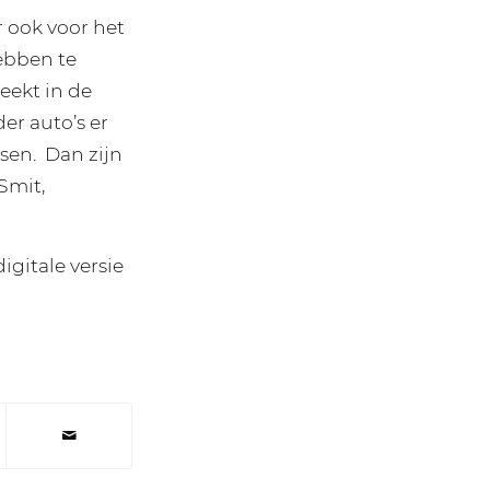
r ook voor het
ebben te
eekt in de
r auto’s er
tsen. Dan zijn
Smit,
igitale versie