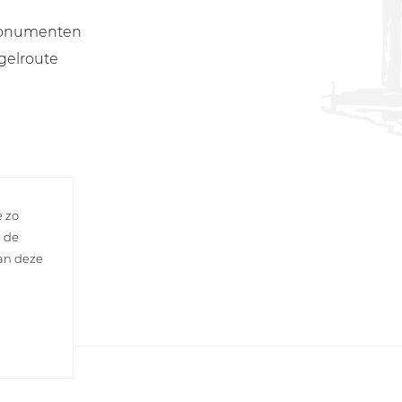
onumenten
gelroute
e zo
n de
van deze