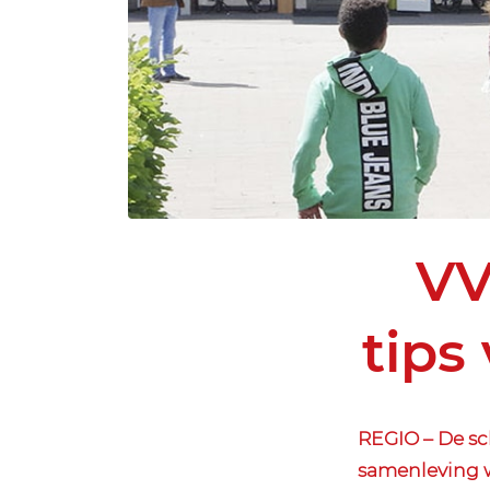
VV
tips
REGIO – De sc
samenleving w