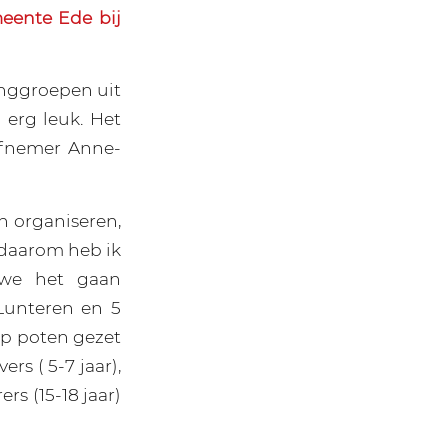
eente Ede bij
inggroepen uit
 erg leuk. Het
efnemer Anne-
en organiseren,
, daarom heb ik
 we het gaan
Lunteren en 5
p poten gezet
rs ( 5-7 jaar),
rs (15-18 jaar)