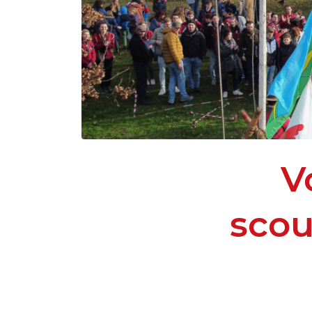
V
scou