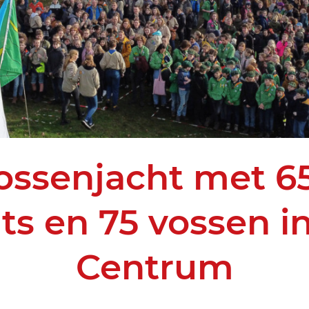
ossenjacht met 6
ts en 75 vossen i
Centrum