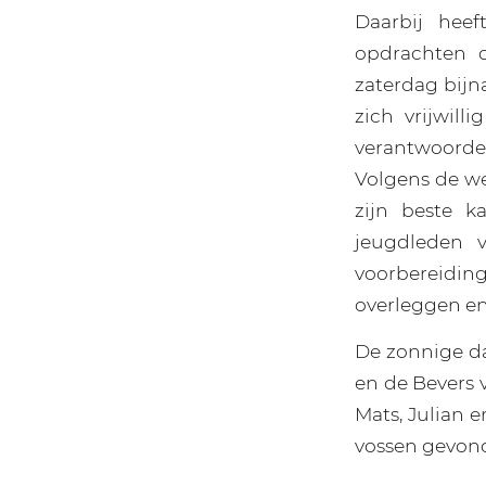
Daarbij heef
opdrachten o
zaterdag bijn
zich vrijwil
verantwoorde
Volgens de we
zijn beste k
jeugdleden 
voorbereidin
overleggen en
De zonnige da
en de Bevers 
Mats, Julian e
vossen gevon