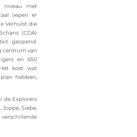
en niveau met
aal liepen er
e Verhulst die
 Schans (CDA)
teit geopend.
g centrum van
ligers en 650
Het kost wat
 plan hebben,
r de Explorers
 Joppe, Siebe,
5 verschillende