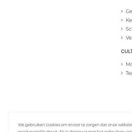
Ge
Ke
Sc
Ve
CUL
M
Te
We gebruiken cookies om ervoor te zorgen dat onze websit
goed mogelijk draait. Als je doorgaat met het gebruiken va