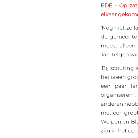
EDE – Op zat
elkaar gekome
‘Nog niet zo 
de gemeente E
moest alleen
Jan Telgen va
‘Bij scouting 
het is een gro
een paar fa
organiseren”
anderen hebb
met een groot 
Welpen en Blau
zijn in het c