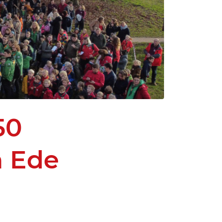
50
n Ede