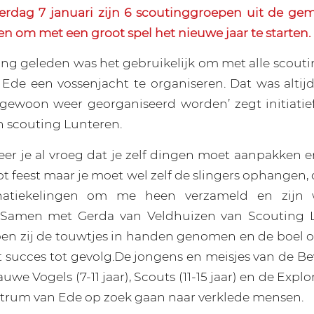
erdag 7 januari zijn 6 scoutinggroepen uit de gem
n om met een groot spel het nieuwe jaar te starten.
lang geleden was het gebruikelijk om met alle scout
de een vossenjacht te organiseren. Dat was altijd
 gewoon weer georganiseerd worden’ zegt initiati
n scouting Lunteren.
leer je al vroeg dat je zelf dingen moet aanpakken 
ot feest maar je moet wel zelf de slingers ophangen
natiekelingen om me heen verzameld en zijn
. Samen met Gerda van Veldhuizen van Scouting 
en zij de touwtjes in handen genomen en de boel o
succes tot gevolg.De jongens en meisjes van de Beve
we Vogels (7-11 jaar), Scouts (11-15 jaar) en de Explore
entrum van Ede op zoek gaan naar verklede mensen.