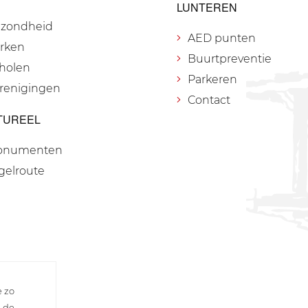
LUNTEREN
zondheid
AED punten
rken
Buurtpreventie
holen
Parkeren
renigingen
Contact
TUREEL
onumenten
gelroute
e zo
n de