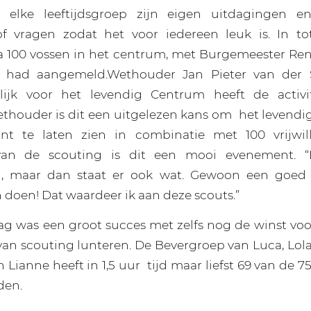
t elke leeftijdsgroep zijn eigen uitdagingen 
f vragen zodat het voor iedereen leuk is. In tot
a 100 vossen in het centrum, met Burgemeester Ren
lig had aangemeld.Wethouder Jan Pieter van der
lijk voor het levendig Centrum heeft de activi
thouder is dit een uitgelezen kans om
het levendi
ant te laten zien in combinatie met 100 vrijwil
van de scouting is dit een mooi evenement. “
g, maar dan staat er ook wat. Gewoon een goed
 doen! Dat waardeer ik aan deze scouts.”
g was een groot succes met zelfs nog de winst voo
van scouting lunteren. De Bevergroep van Luca, Lola,
n Lianne heeft in 1,5 uur
tijd maar liefst 69 van de 7
den.