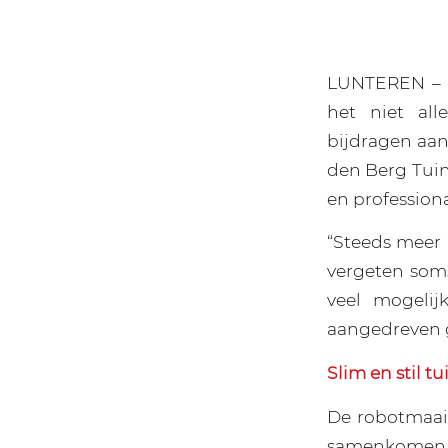
LUNTEREN – I
het niet al
bijdragen aan
den Berg Tuin-
en profession
“Steeds meer
vergeten soms 
veel mogelij
aangedreven 
Slim en stil 
De robotmaai
samenkomen. D