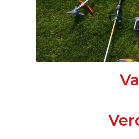
Va
Ver