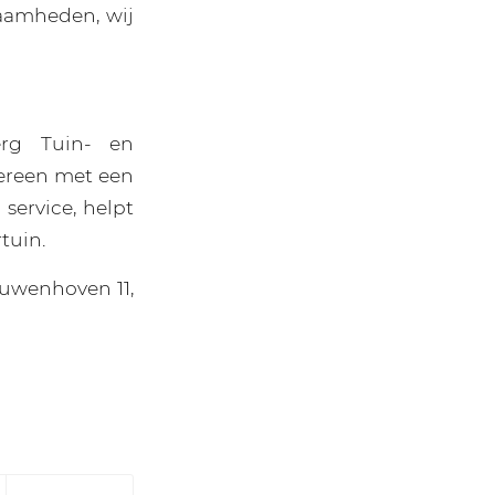
aamheden, wij
rg Tuin- en
ereen met een
service, helpt
tuin.
uwenhoven 11,