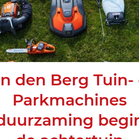
n den Berg Tuin-
Parkmachines
duurzaming begin