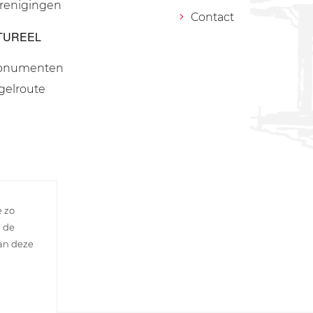
renigingen
Contact
TUREEL
onumenten
gelroute
e zo
n de
van deze