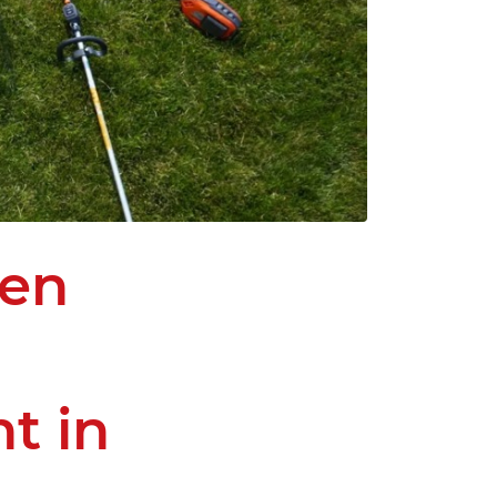
 en
t in