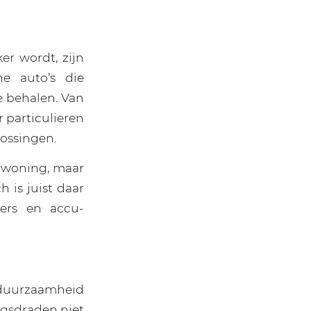
r wordt, zijn
e auto’s die
e behalen. Van
r particulieren
lossingen.
 woning, maar
h is juist daar
iers en accu-
 duurzaamheid
ngsdraden niet