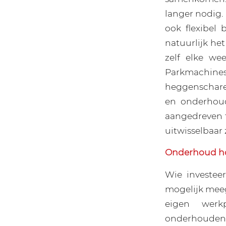
langer nodig. 
ook flexibel 
natuurlijk het
zelf elke we
Parkmachin
heggenscharen
en onderhoud
aangedreven t
uitwisselbaar 
Onderhoud ho
Wie investeer
mogelijk meeg
eigen werkp
onderhouden e