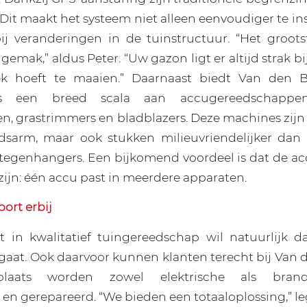
Dit maakt het systeem niet alleen eenvoudiger te in
bij veranderingen in de tuinstructuur. “Het groots
 gemak,” aldus Peter. “Uw gazon ligt er altijd strak bi
ek hoeft te maaien.” Daarnaast biedt Van den 
es een breed scala aan accugereedschappen
, grastrimmers en bladblazers. Deze machines zijn ni
sarm, maar ook stukken milieuvriendelijker dan
egenhangers. Een bijkomend voordeel is dat de ac
zijn: één accu past in meerdere apparaten.
ort erbij
t in kwalitatief tuingereedschap wil natuurlijk d
aat. Ook daarvoor kunnen klanten terecht bij Van d
laats worden zowel elektrische als brand
n gerepareerd. “We bieden een totaaloplossing,” leg