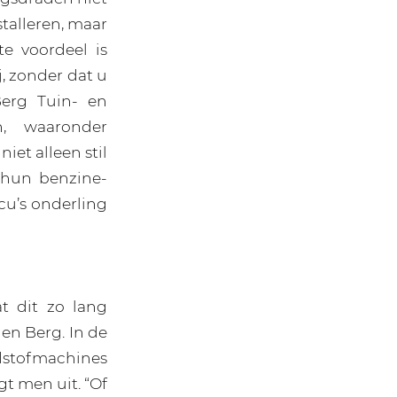
stalleren, maar
te voordeel is
j, zonder dat u
Berg Tuin- en
, waaronder
et alleen stil
 hun benzine-
cu’s onderling
at dit zo lang
en Berg. In de
stofmachines
t men uit. “Of