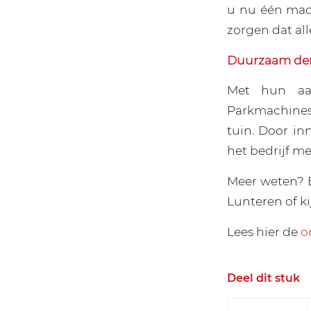
u nu één mac
zorgen dat alle
Duurzaam den
Met hun aa
Parkmachines
tuin. Door in
het bedrijf m
Meer weten? 
Lunteren of k
Lees hier de
o
Deel dit stuk