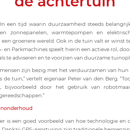
de achtertuin
n een tijd waarin duurzaamheid steeds belangrijke
leen zonnepanelen, warmtepompen en elektrisch
 een groenere wereld. Ook in de tuin valt er winst t
 en Parkmachines speelt hierin een actieve rol, doo
als te adviseren en te voorzien van duurzame tuinop
 mensen zijn bezig met het verduurzamen van hun
de tuin,” vertelt eigenaar Peter van den Berg. “Toc
k, bijvoorbeeld door het gebruik van robotmaa
gereedschappen.”
tuinonderhoud
er is een goed voorbeeld van hoe technologie en
ankzij GPS-aansturing zijn traditionele begrenzi