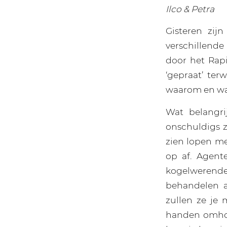
Ilco & Petra
Gisteren zij
verschillend
door het Rap
‘gepraat’ te
waarom en wa
Wat belangri
onschuldigs 
zien lopen me
op af. Agent
kogelwerende
behandelen a
zullen ze je
handen omhoog