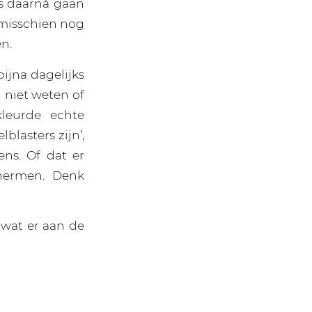
as daarná gaan
 misschien nog
n.
ijna dagelijks
niet weten of
kleurde echte
blasters zijn’,
ns. Of dat er
hermen. Denk
k wat er aan de