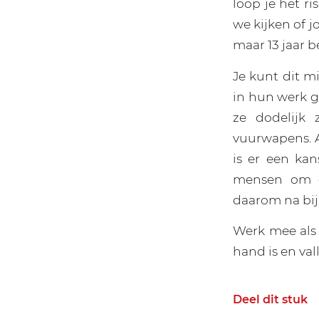
loop je het r
we kijken of 
maar 13 jaar 
Je kunt dit m
in hun werk 
ze dodelijk 
vuurwapens. Al
is er een ka
mensen om o
daarom na bij 
Werk mee als d
hand is en val
Deel dit stuk