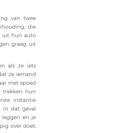
ding van twee
nhouding, die
 uit hun auto
gen graag uit
n als ze iets
dat ze iemand
daar met spoed
n trekken hun
ste instantie
 In dat geval
 leggen en je
pig over doet,