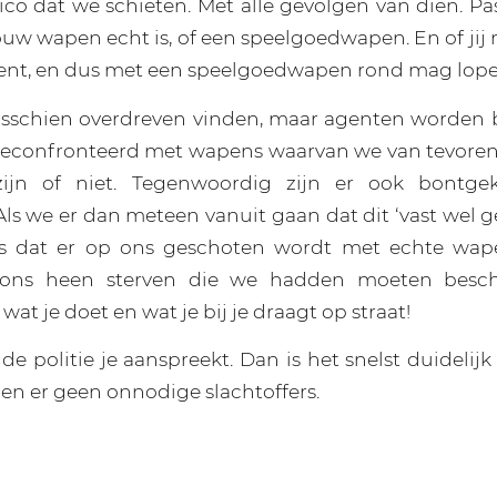
isico dat we schieten. Met alle gevolgen van dien. P
jouw wapen echt is, of een speelgoedwapen. En of jij
bent, en dus met een speelgoedwapen rond mag lope
isschien overdreven vinden, maar agenten worden b
geconfronteerd met wapens waarvan we van tevoren 
zijn of niet. Tegenwoordig zijn er ook bontge
s we er dan meteen vanuit gaan dat dit ‘vast wel gel
ns dat er op ons geschoten wordt met echte wape
ns heen sterven die we hadden moeten besc
wat je doet en wat je bij je draagt op straat!
e politie je aanspreekt. Dan is het snelst duidelij
len er geen onnodige slachtoffers.