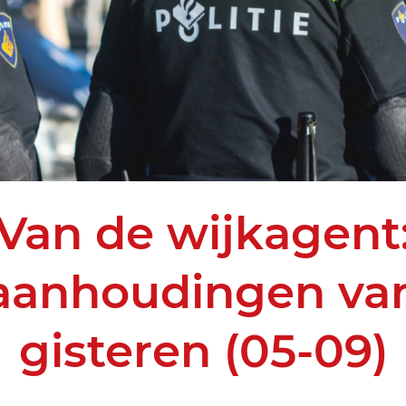
Van de wijkagent
aanhoudingen va
gisteren (05-09)