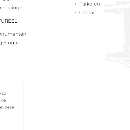
Parkeren
renigingen
Contact
TUREEL
onumenten
gelroute
e zo
n de
van deze