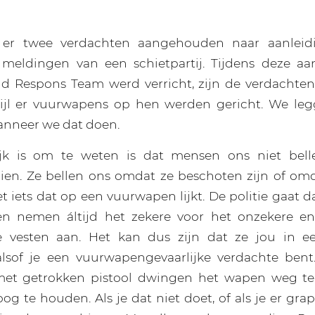
n er twee verdachten aangehouden naar aanlei
e meldingen van een schietpartij. Tijdens deze aa
id Respons Team werd verricht, zijn de verdachten
rwijl er vuurwapens op hen werden gericht. We leg
nneer we dat doen.
jk is om te weten is dat mensen ons niet belle
zien. Ze bellen ons omdat ze beschoten zijn of om
t iets dat op een vuurwapen lijkt. De politie gaat 
en nemen áltijd het zekere voor het onzekere e
 vesten aan. Het kan dus zijn dat ze jou in eer
lsof je een vuurwapengevaarlijke verdachte bent.
 met getrokken pistool dwingen het wapen weg te
 te houden. Als je dat niet doet, of als je er grap