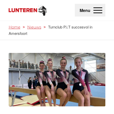
Menu
Turnclub P.i.T succesvol in
Home
>
Nieuws
>
Amersfoort