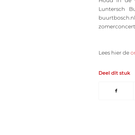
Houd in de 
Luntersch Bu
buurtbosch.nl
zomerconcert
Lees hier de
o
Deel dit stuk