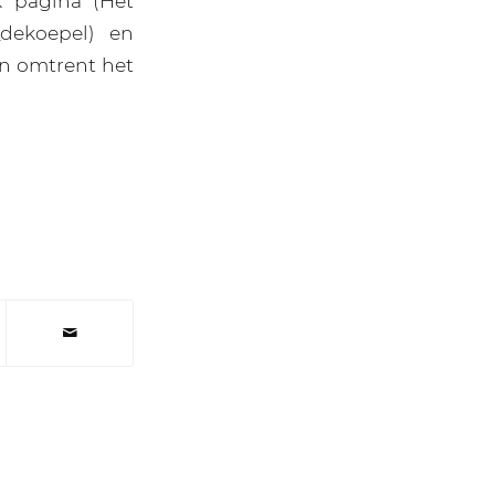
 pagina (Het
_dekoepel) en
en omtrent het