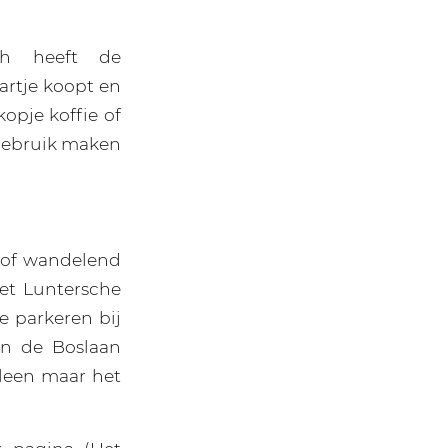
ch heeft de
artje koopt en
kopje koffie of
 gebruik maken
s of wandelend
Het Luntersche
e parkeren bij
an de Boslaan
lleen maar het