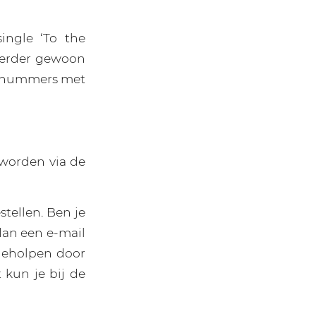
ngle ‘To the
verder gewoon
ke nummers met
worden via de
tellen. Ben je
 dan een e-mail
geholpen door
kun je bij de