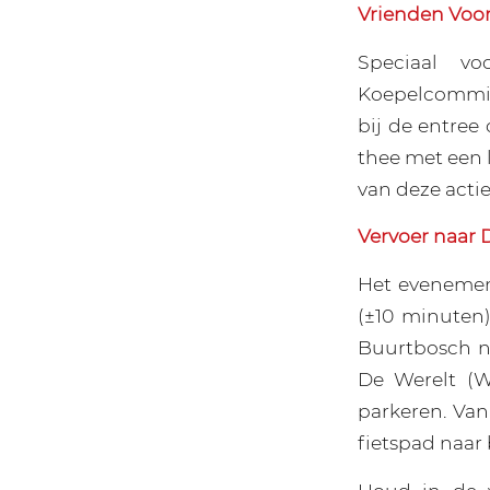
Vrienden Voo
Speciaal v
Koepelcommiss
bij de entree 
thee met een 
van deze actie
Vervoer naar 
Het evenement
(±10 minuten)
Buurtbosch ni
De Werelt (W
parkeren. Van
fietspad naar