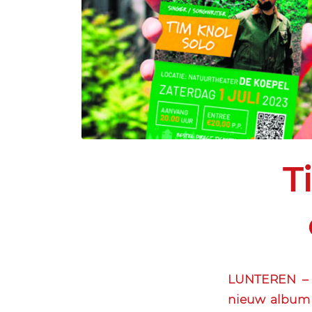
T
LUNTEREN – S
nieuw album u