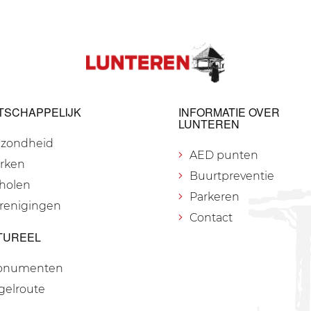
TSCHAPPELIJK
INFORMATIE OVER
LUNTEREN
zondheid
AED punten
rken
Buurtpreventie
holen
Parkeren
renigingen
Contact
TUREEL
onumenten
gelroute