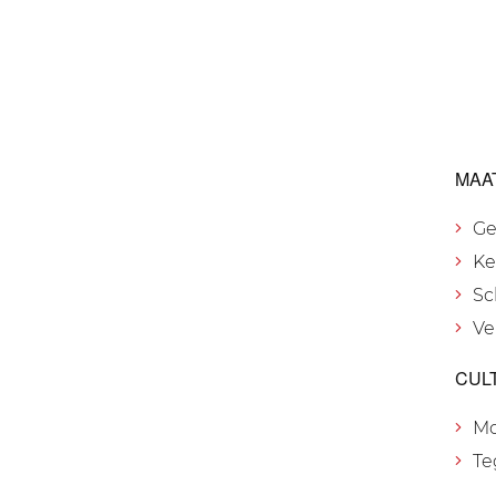
MAA
Ge
Ke
Sc
Ve
CUL
M
Te