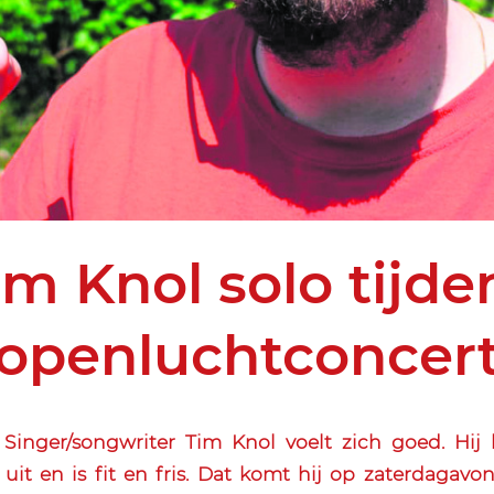
im Knol solo tijde
openluchtconcer
inger/songwriter Tim Knol voelt zich goed. Hij 
it en is fit en fris. Dat komt hij op zaterdagavond