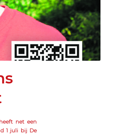
ns
t
heeft net een
 1 juli bij De