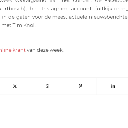
week voorafgaand aan het concert de Facebook
urtbosch), het Instagram account (uitkijktoren
 in de gaten voor de meest actuele nieuwsbericht
 met Tim Knol.
nline krant
van deze week.