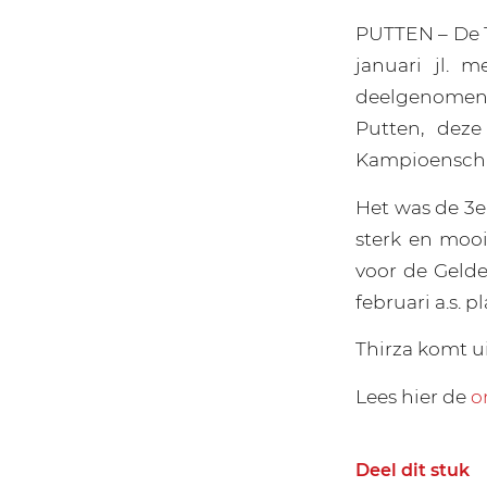
PUTTEN – De 1
januari jl. 
deelgenomen a
Putten, deze
Kampioensch
Het was de 3e
sterk en mooi
voor de Geld
februari a.s.
Thirza komt u
Lees hier de
o
Deel dit stuk