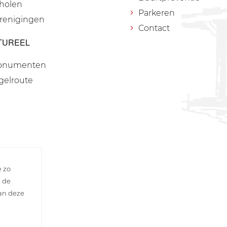
holen
Parkeren
renigingen
Contact
TUREEL
onumenten
gelroute
e zo
n de
van deze