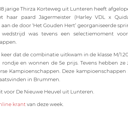
8 jarige Thirza Korteweg uit Lunteren heeft afgelop
met haar paard Jägermeister (Harley VDL x Qui
an de door ‘Het Gouden Hert’ georganiseerde spri
 wedstrijd was tevens een selectiemoment voo
appen.
 keer dat de combinatie uitkwam in de klasse M/1.20
 rondje en wonnen de 5e prijs. Tevens hebben ze 
erse Kampioenschappen. Deze kampioenschappen zu
 plaatsvinden in Brummen.
it voor De Nieuwe Heuvel uit Lunteren.
nline krant
van deze week.