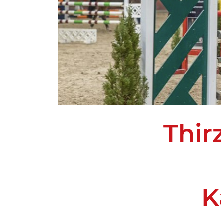
Thir
K