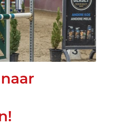
 naar
n!