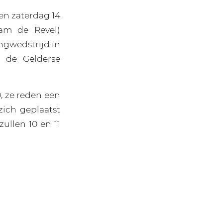
en zaterdag 14
dam de Revel)
ngwedstrijd in
r de Gelderse
, ze reden een
zich geplaatst
llen 10 en 11