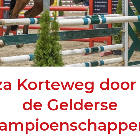
za Korteweg door
de Gelderse
ampioenschappe