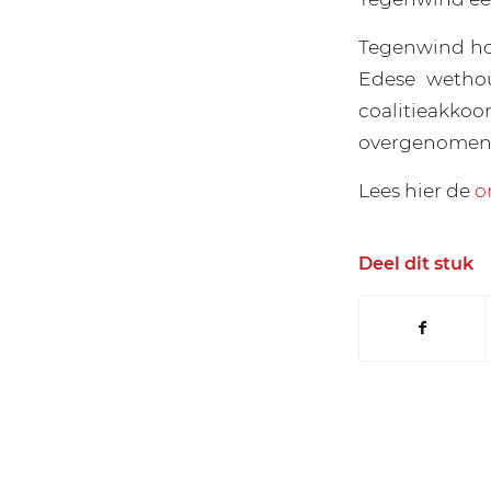
Tegenwind ho
Edese wethou
coalitieakk
overgenomen
Lees hier de
o
Deel dit stuk