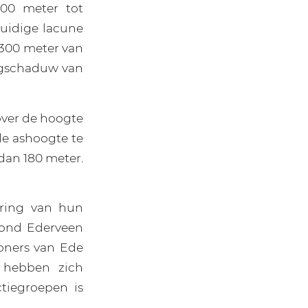
800 meter tot
uidige lacune
 300 meter van
lagschaduw van
over de hoogte
de ashoogte te
 dan 180 meter.
ring van hun
rond Ederveen
oners van Ede
 hebben zich
tiegroepen is