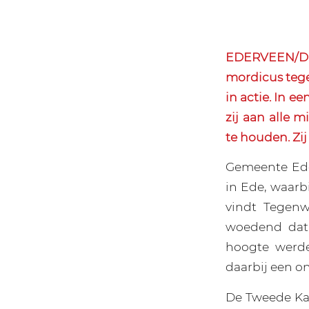
EDERVEEN/DE
mordicus teg
in actie. In 
zij aan alle 
te houden. Zi
Gemeente Ede 
in Ede, waarb
vindt Tegenw
woedend dat
hoogte werde
daarbij een on
De Tweede Kam