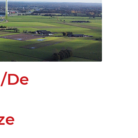
n/De
ze