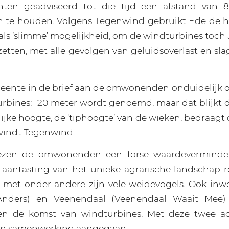
ten geadviseerd tot die tijd een afstand van 
 te houden. Volgens Tegenwind gebruikt Ede de h
als ‘slimme’ mogelijkheid, om de windturbines toch
etten, met alle gevolgen van geluidsoverlast en s
eente in de brief aan de omwonenden onduidelijk 
rbines: 120 meter wordt genoemd, maar dat blijkt 
lijke hoogte, de ‘tiphoogte’ van de wieken, bedraagt
vindt Tegenwind.
rezen de omwonenden een forse waardeverminde
aantasting van het unieke agrarische landschap 
 met onder andere zijn vele weidevogels. Ook inw
Anders) en Veenendaal (Veenendaal Waait Mee)
en de komst van windturbines. Met deze twee ac
n samenwerking aangegaan.