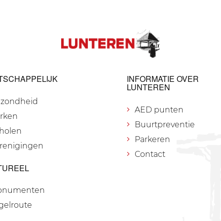
TSCHAPPELIJK
INFORMATIE OVER
LUNTEREN
zondheid
AED punten
rken
Buurtpreventie
holen
Parkeren
renigingen
Contact
TUREEL
onumenten
gelroute