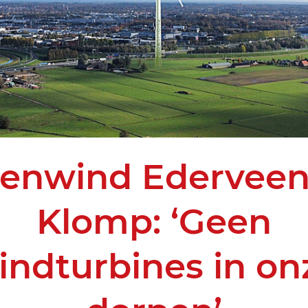
enwind Edervee
Klomp: ‘Geen
indturbines in on