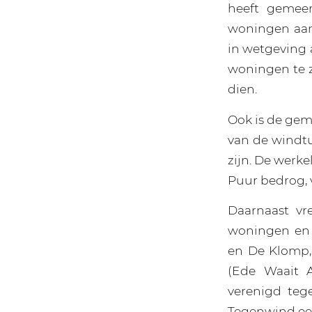
heeft gemeen
woningen aan
in wetgeving 
woningen te z
dien.
Ook is de gem
van de windtu
zijn. De werke
Puur bedrog, 
Daarnaast v
woningen en 
en De Klomp,
(Ede Waait 
verenigd teg
Tegenwind ee