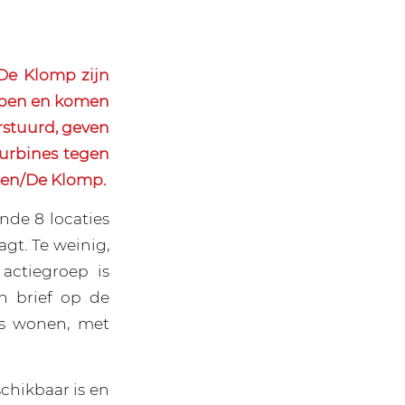
e Klomp zijn
rpen en komen
rstuurd, geven
turbines tegen
een/De Klomp.
nde 8 locaties
gt. Te weinig,
actiegroep is
 brief op de
es wonen, met
chikbaar is en