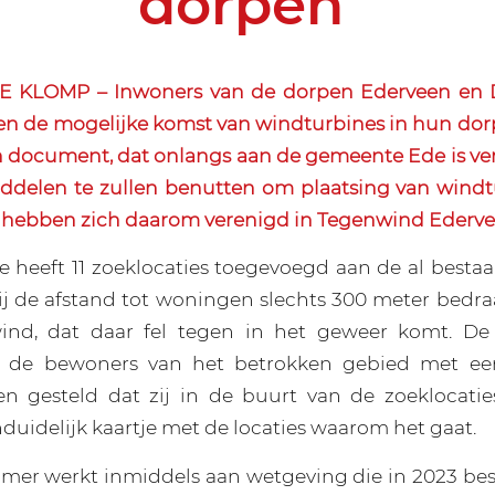
dorpen’
 KLOMP – Inwoners van de dorpen Ederveen en D
en de mogelijke komst van windturbines in hun do
een document, dat onlangs aan de gemeente Ede is ve
middelen te zullen benutten om plaatsing van wind
j hebben zich daarom verenigd in Tegenwind Ederv
heeft 11 zoeklocaties toegevoegd aan de al bestaa
ij de afstand tot woningen slechts 300 meter bedraa
ind, dat daar fel tegen in het geweer komt. De 
 de bewoners van het betrokken gebied met een
n gesteld dat zij in de buurt van de zoeklocati
duidelijk kaartje met de locaties waarom het gaat.
er werkt inmiddels aan wetgeving die in 2023 bes