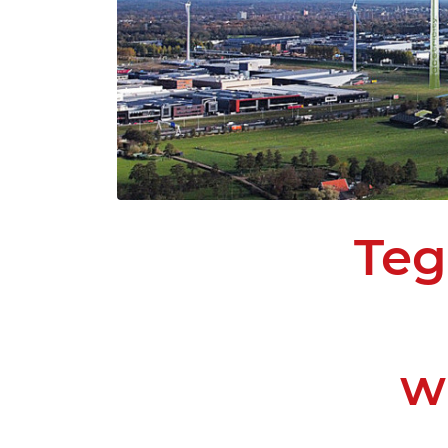
Teg
w