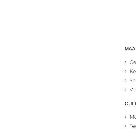
MAA
Ge
Ke
Sc
Ve
CUL
M
Te