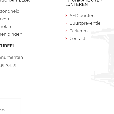
LUNTEREN
zondheid
AED punten
rken
Buurtpreventie
holen
Parkeren
renigingen
Contact
TUREEL
onumenten
gelroute
e zo