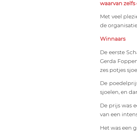
waarvan zelfs
Met veel plez
de organisatie
Winnaars
De eerste Sc
Gerda Foppen
zes potjes sjoe
De poedelprij
sjoelen, en da
De prijs was 
van een inten
Het was een ge