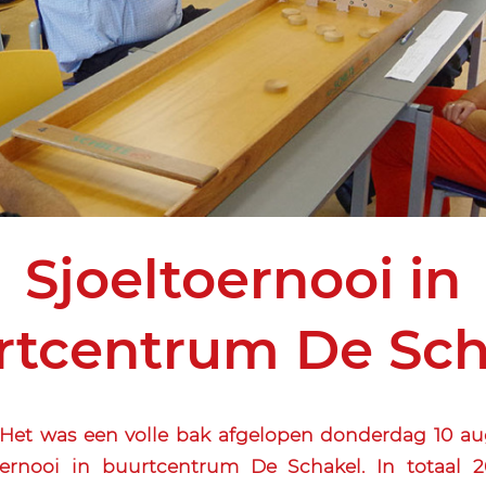
Sjoeltoernooi in
rtcentrum De Sch
et was een volle bak afgelopen donderdag 10 aug
toernooi in buurtcentrum De Schakel. In totaal 