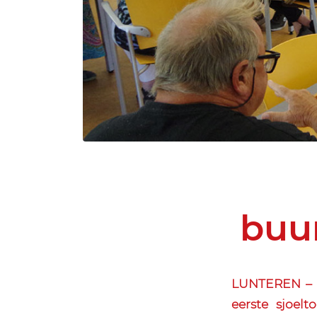
buu
LUNTEREN – H
eerste sjoel