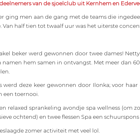
 deelnemers van de sjoelclub uit Kernhem en Ederve
ier ging men aan de gang met de teams die ingede
. Van half tien tot twaalf uur was het uiterste concent
hakel beker werd gewonnen door twee dames! Netty
 namen hem samen in ontvangst. Met meer dan 60
len.
s werd deze keer gewonnen door Ilonka; voor haar 
n een toernooi.
een relaxed sprankeling avondje spa wellness (om z
sieve ochtend) en twee flessen Spa een schuurspons 
slaagde zomer activiteit met veel lol.