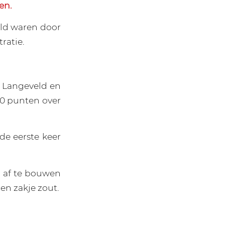
en.
eld waren door
ratie.
 Langeveld en
0 punten over
de eerste keer
o af te bouwen
en zakje zout.