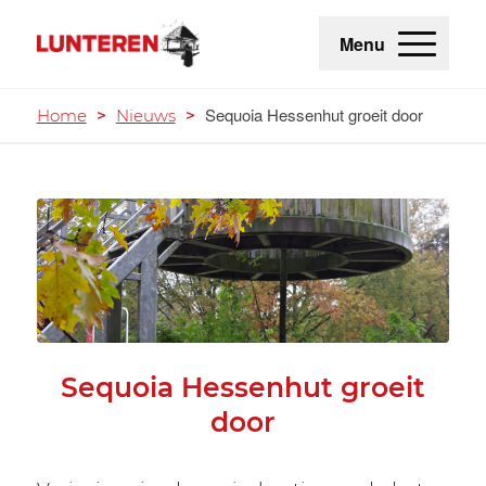
Menu
Sequoia Hessenhut groeit door
Home
>
Nieuws
>
Sequoia Hessenhut groeit
door