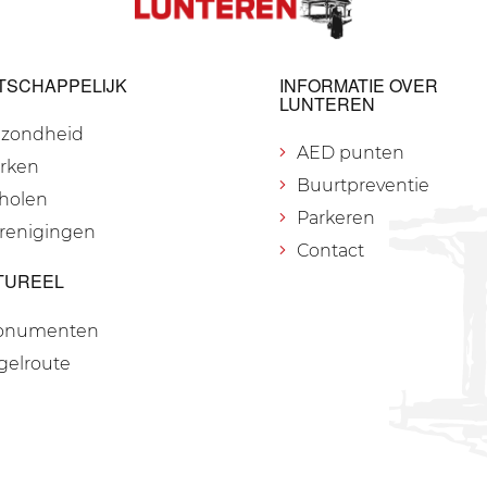
TSCHAPPELIJK
INFORMATIE OVER
LUNTEREN
zondheid
AED punten
rken
Buurtpreventie
holen
Parkeren
renigingen
Contact
TUREEL
onumenten
gelroute