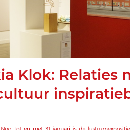
ia Klok: Relaties
cultuur inspiratie
og tot en met 31 januari is de lustrumexpositi