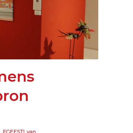
 mens
bron
e FGEEST! van