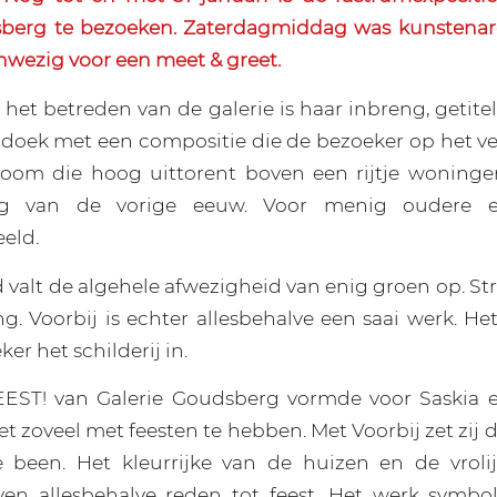
sberg te bezoeken. Zaterdagmiddag was kunstenare
nwezig voor een meet & greet.
 het betreden van de galerie is haar inbreng, getite
doek met een compositie die de bezoeker op het v
boom die hoog uittorent boven een rijtje woningen
ntig van de vorige eeuw. Voor menig oudere 
eld.
d valt de algehele afwezigheid van enig groen op. St
ng. Voorbij is echter allesbehalve een saai werk. He
er het schilderij in.
EST! van Galerie Goudsberg vormde voor Saskia e
niet zoveel met feesten te hebben. Met Voorbij zet zij
e been. Het kleurrijke van de huizen en de vroli
n allesbehalve reden tot feest. Het werk symbol