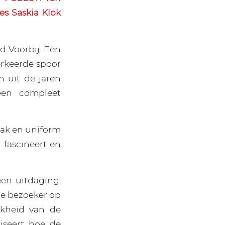
s Saskia Klok
ld Voorbij. Een
erkeerde spoor
 uit de jaren
een compleet
rak en uniform
t fascineert en
en uitdaging.
 de bezoeker op
jkheid van de
iseert hoe de