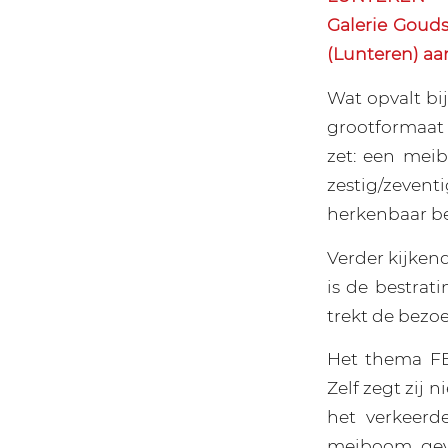
Galerie Goud
(Lunteren) aa
Wat opvalt bij
grootformaat 
zet: een mei
zestig/zeve
herkenbaar be
Verder kijken
is de bestrati
trekt de bezoek
Het thema FE
Zelf zegt zij 
het verkeerd
meiboom geve