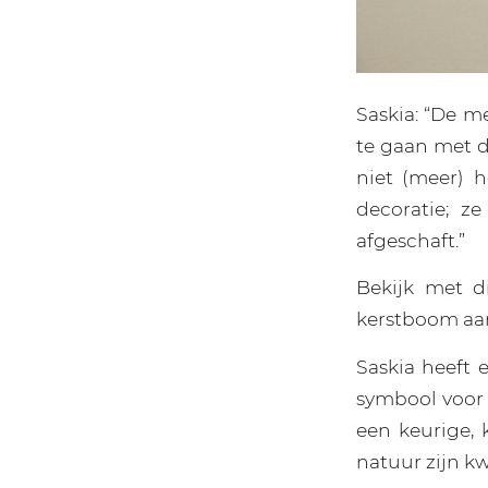
Saskia: “De m
te gaan met 
niet (meer) 
decoratie; z
afgeschaft.”
Bekijk met d
kerstboom aan
Saskia heeft 
symbool voor 
een keurige, 
natuur zijn kw