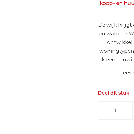
koop- en huur
De wijk krijg
en warmte. We
ontwikkeli
woningtypen 
ik een aanwi
Lees 
Deel dit stuk