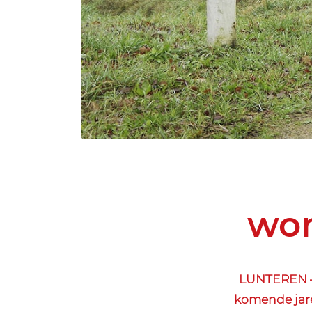
won
LUNTEREN – 
komende jar