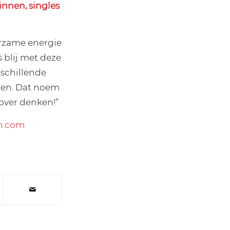
innen, singles
urzame energie
 blij met deze
rschillende
ren. Dat noem
over denken!”
n.com