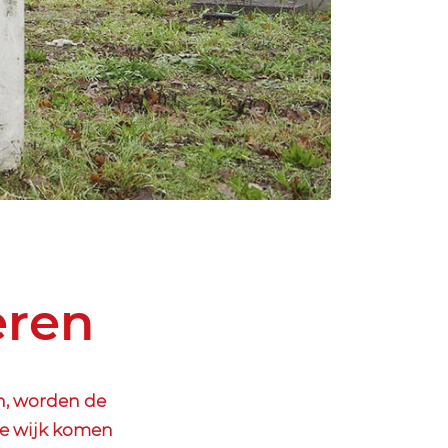
eren
n, worden de
e wijk komen