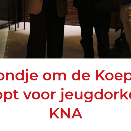
ondje om de Koep
opt voor jeugdork
KNA