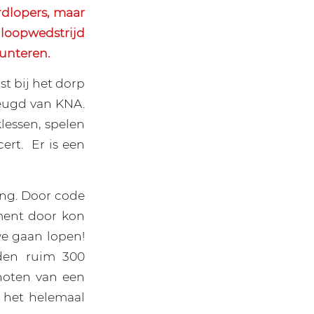
dlopers, maar
dloopwedstrijd
unteren.
st bij het dorp
jeugd van KNA.
lessen, spelen
ert.
Er is een
ing. Door code
ment door kon
we gaan lopen!
den ruim 300
noten van een
n het helemaal