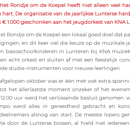
et Rondje om de Koepel heeft niet alleen veel har
hart. De organisatie van de jaarlijkse Lunterse har
k € 1.000 geschonken aan het jeugdorkest van KNA L
 het Rondje om de Koepel een lokaal goed doel dat pa
igingen, en dit keer viel die keuze op de muzikale 
gen basisschoolkinderen in Lunteren bij KNA muziek
en echt orkest en sluiten af met een feestelijk conc
ede studie-instrumenten voor nieuwe leerlingen.
 afgelopen oktober was er één met wat extra spann
 tot het allerlaatste moment onzeker of het evene
12.00 uur werd het verlossende besluit genomen: 
empo werd alles in gereedheid gebracht en kon
 deelnemers alsnog van start. De meeste lopers ge
te door de Lunterse bossen, al hield niet iederee