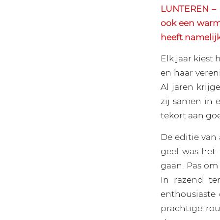
LUNTEREN – H
ook een warm 
heeft namelij
Elk jaar kiest
en haar veren
Al jaren krij
zij samen in e
tekort aan go
De editie van
geel was het
gaan. Pas om 
In razend t
enthousiaste
prachtige rou