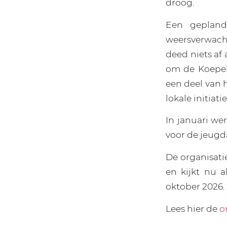
droog.
Een gepland
weersverwach
deed niets af
om de Koepel 
een deel van h
lokale initia
In januari we
voor de jeugd
De organisatie
en kijkt nu 
oktober 2026.
Lees hier de
o