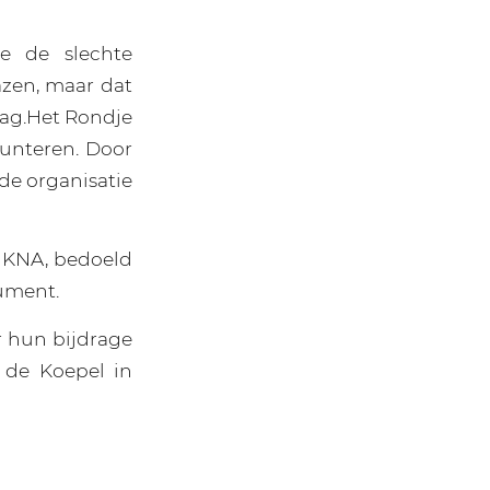
e de slechte
zen, maar dat
dag.Het Rondje
Lunteren. Door
 de organisatie
n KNA, bedoeld
rument.
or hun bijdrage
 de Koepel in