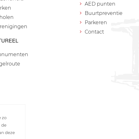
AED punten
rken
Buurtpreventie
holen
Parkeren
renigingen
Contact
TUREEL
onumenten
gelroute
e zo
n de
van deze