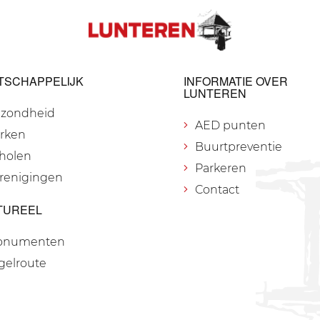
TSCHAPPELIJK
INFORMATIE OVER
LUNTEREN
zondheid
AED punten
rken
Buurtpreventie
holen
Parkeren
renigingen
Contact
TUREEL
onumenten
gelroute