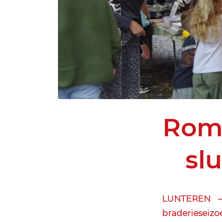
Romm
sl
LUNTEREN –
braderieseizo