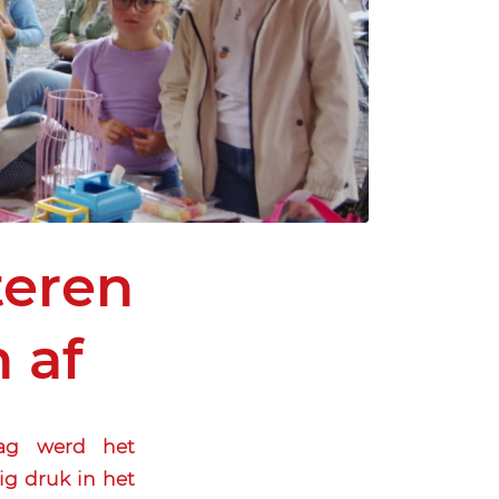
teren
 af
ag werd het
ig druk in het