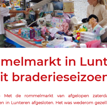
elmarkt in Lun
uit braderieseizoen
 Met de rommelmarkt van afgelopen zaterd
en in Lunteren afgesloten. Het was wederom gezell