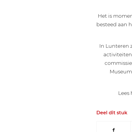
Het is momen
besteed aan he
In Lunteren z
activiteite
commissie 
Museum Lu
Lees 
Deel dit stuk