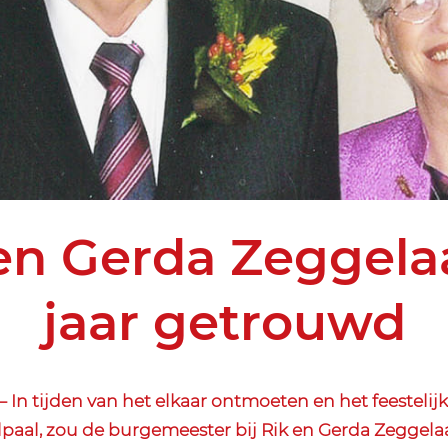
en Gerda Zeggela
jaar getrouwd
In tijden van het elkaar ontmoeten en het feestelijk
lpaal, zou de burgemeester bij Rik en Gerda Zeggel