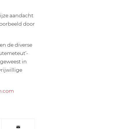
ijze aandacht
jvoorbeeld door
ien de diverse
eutemeteut’-
 geweest in
rijwillige
n.com