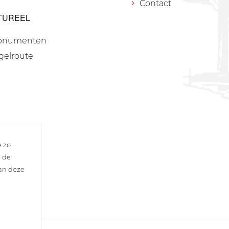
Contact
TUREEL
onumenten
gelroute
e zo
n de
van deze