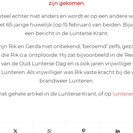
zijn gekomen.
teel echter niet anders en wordt er op een andere w
t 65-jarige huwelijk (op 15 februari) van beiden. Bi
een bericht in de Lunterse Krant.
ijn Rik en Gerda niet onbekend, ‘beroemd’ zelfs, gez
n die Rik o.a. ontplooide. Hij zat bijvoorbeeld in de ‘R
van de Oud Lunterse Dag en is ook jaren vrijwilliger
nteren. Als vrijwilliger was Rik vaste kracht bij de v
brandweer Lunteren.
het gehele artikel in de Lunterse Krant, of op
luntere