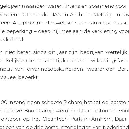
fgelopen maanden waren intens en spannend voor R
 student ICT aan de HAN in Arnhem. Met zijn innov
 een AI-oplossing die websites toegankelijk maak
le beperking – deed hij mee aan de verkiezing voor
Nederland.
 niet beter: sinds dit jaar zijn bedrijven wettelijk
ankelijk(er) te maken. Tijdens de ontwikkelingsfase
input van ervaringsdeskundigen, waaronder Bert 
 visueel beperkt.
00 inzendingen schopte Richard het tot de laatste a
intensieve Boot Camp werd hij klaargestoomd voor
oktober op het Cleantech Park in Arnhem. Daar
ot één van de drie beste inzendingen van Nederland