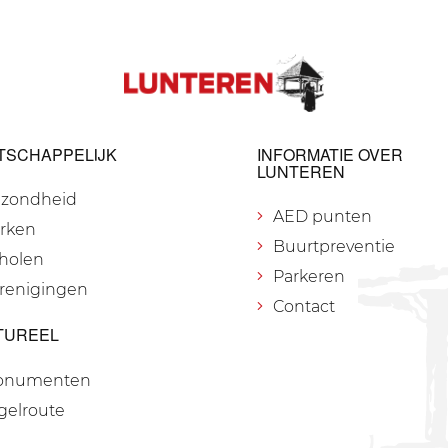
TSCHAPPELIJK
INFORMATIE OVER
LUNTEREN
zondheid
AED punten
rken
Buurtpreventie
holen
Parkeren
renigingen
Contact
TUREEL
onumenten
gelroute