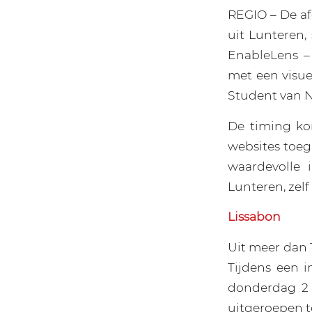
REGIO – De a
uit Lunteren,
EnableLens –
met een visue
Student van 
De timing kon
websites toeg
waardevolle 
Lunteren, zelf
Lissabon
Uit meer dan 1
Tijdens een 
donderdag 2 
uitgeroepen t