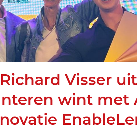
Richard Visser ui
nteren wint met 
nnovatie EnableLe