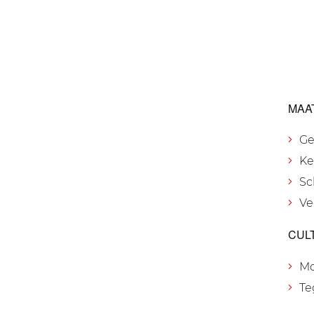
MAA
Ge
Ke
Sc
Ve
CUL
M
Te