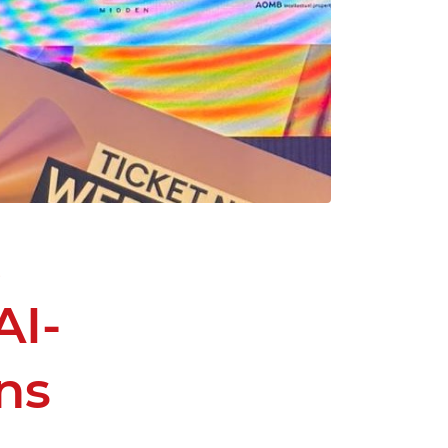
t
AI-
ns