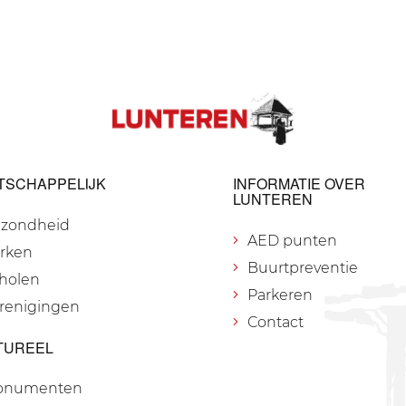
TSCHAPPELIJK
INFORMATIE OVER
LUNTEREN
zondheid
AED punten
rken
Buurtpreventie
holen
Parkeren
renigingen
Contact
TUREEL
onumenten