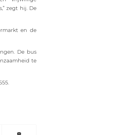
,” zegt hij. De
ermarkt en de
angen. De bus
eenzaamheid te
555.