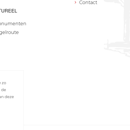
Contact
TUREEL
onumenten
gelroute
e zo
n de
van deze