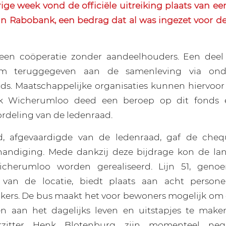
ige week vond de officiële uitreiking plaats van ee
an Rabobank, een bedrag dat al was ingezet voor d
een coöperatie zonder aandeelhouders. Een deel
m teruggegeven aan de samenleving via on
ds. Maatschappelijke organisaties kunnen hiervoo
ok Wicherumloo deed een beroep op dit fonds 
ordeling van de ledenraad.
, afgevaardigde van de ledenraad, gaf de cheq
erhandiging. Mede dankzij deze bijdrage kon de la
cherumloo worden gerealiseerd. Lijn 51, geno
van de locatie, biedt plaats aan acht persone
ikers. De bus maakt het voor bewoners mogelijk om
n aan het dagelijks leven en uitstapjes te maken
rzitter Henk Blotenburg zijn momenteel negen