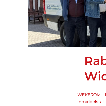
Rab
Wic
WEKEROM – De
inmiddels al