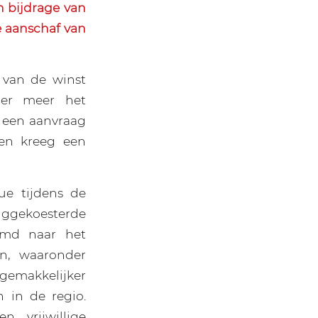
n bijdrage van
e aanschaf van
 van de winst
der meer het
r een aanvraag
en kreeg een
ue tijdens de
nggekoesterde
emd naar het
n, waaronder
 gemakkelijker
 in de regio.
 vrijwillige