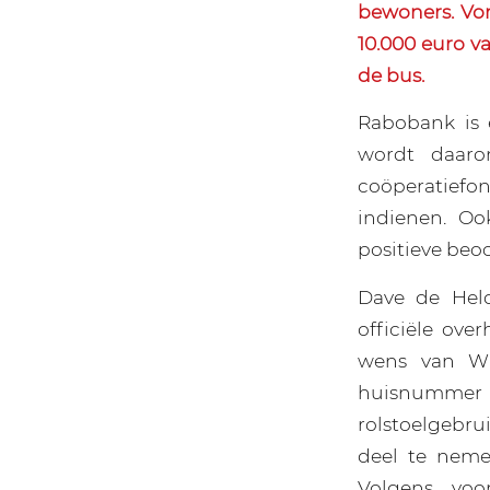
bewoners. Vor
10.000 euro v
de bus.
Rabobank is 
wordt daaro
coöperatiefon
indienen. O
positieve beo
Dave de Held
officiële ov
wens van Wi
huisnummer 
rolstoelgebru
deel te neme
Volgens voo