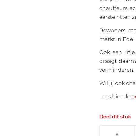
chauffeurs act
eerste ritten z
Bewoners maa
markt in Ede.
Ook een ritj
draagt daarme
verminderen.
Wil jij ook c
Lees hier de
o
Deel dit stuk