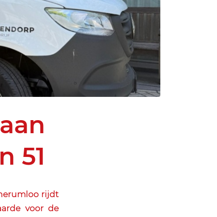
 aan
n 51
erumloo rijdt
aarde voor de