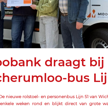
obank draagt bij
herumloo-bus Lij
 nieuwe rolstoel- en personenbus Lijn 51 van Wich
 enkele weken rond en blijkt direct van grote w