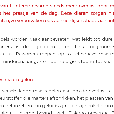
van Lunteren ervaren steeds meer overlast door ma
is het praatje van de dag. Deze dieren zorgen nie
hten, ze veroorzaken ook aanzienlijke schade aan au
bels worden vaak aangevreten, wat leidt tot dure 
arters is de afgelopen jaren flink toegeno
tatus. Bewoners roepen op tot effectieve maat
erminderen, aangezien de huidige situatie tot veel 
en maatregelen
 verschillende maatregelen aan om de overlast te
eurstoffen die marters afschrikken, het plaatsen va
n het inzetten van geluidssignalen zijn enkele van
akbij Lunteren bevindt zich Dakgootpreventie BV