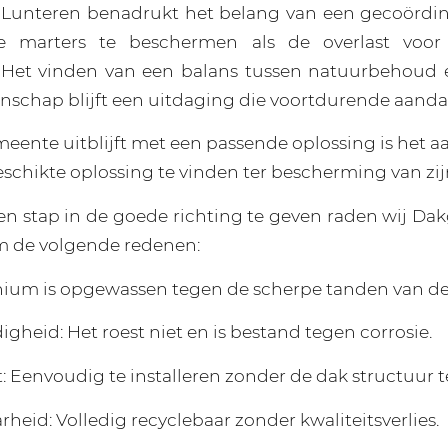
in Lunteren benadrukt het belang van een gecoördi
 marters te beschermen als de overlast voor
 Het vinden van een balans tussen natuurbehoud e
schap blijft een uitdaging die voortdurende aandac
eente uitblijft met een passende oplossing is het 
eschikte oplossing te vinden ter bescherming van zi
en stap in de goede richting te geven raden wij Da
m de volgende redenen:
inium is opgewassen tegen de scherpe tanden van de
gheid: Het roest niet en is bestand tegen corrosie.
: Eenvoudig te installeren zonder de dak structuur t
rheid: Volledig recyclebaar zonder kwaliteitsverlies.