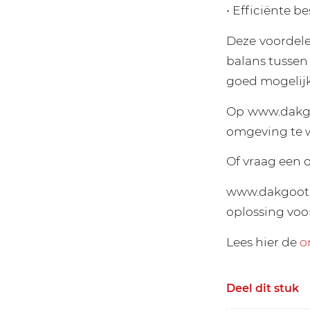
• Efficiënte 
Deze voordele
balans tussen
goed mogelij
Op www.dakgo
omgeving te w
Of vraag een o
www.dakgootp
oplossing vo
Lees hier de
o
Deel dit stuk