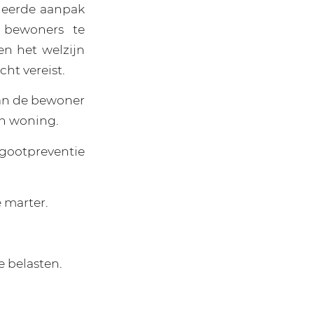
neerde aanpak
 bewoners te
n het welzijn
ht vereist.
aan de bewoner
jn woning.
kgootpreventie
 marter.
e belasten.