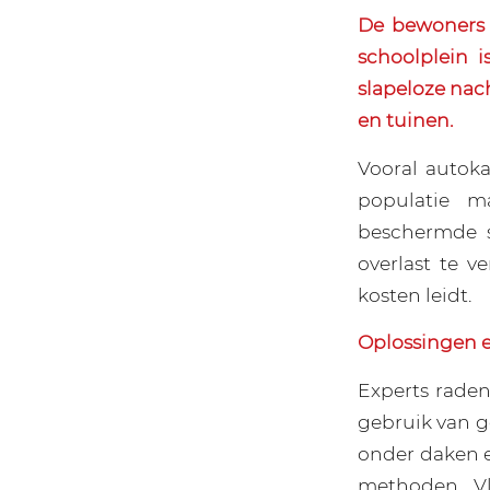
De bewoners 
schoolplein 
slapeloze nac
en tuinen.
Vooral autoka
populatie m
beschermde s
overlast te v
kosten leidt.
Oplossingen 
Experts raden
gebruik van g
onder daken e
methoden. Vl