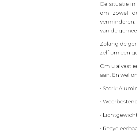
De situatie 
om zowel de
verminderen.
van de gemeen
Zolang de gem
zelf om een g
Om u alvast e
aan. En wel o
• Sterk: Alum
• Weerbestendi
• Lichtgewicht
• Recycleerbaa