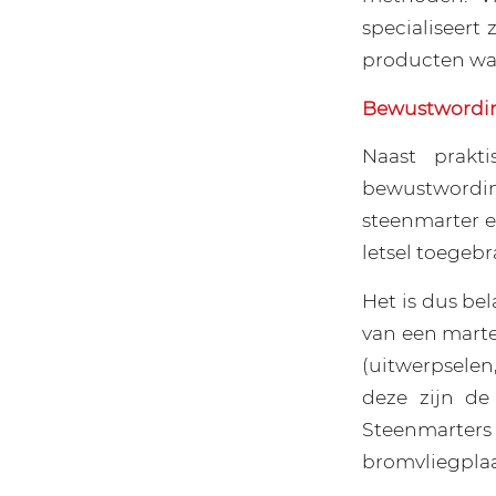
specialiseert
producten waa
Bewustwordin
Naast prakt
bewustwordi
steenmarter e
letsel toegeb
Het is dus bel
van een marte
(uitwerpselen
deze zijn de
Steenmarter
bromvliegplaa