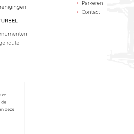
Parkeren
renigingen
Contact
TUREEL
onumenten
gelroute
e zo
n de
van deze