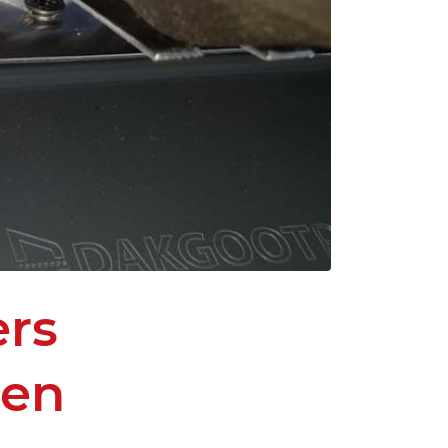
ers
ren