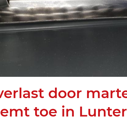
erlast door mart
emt toe in Lunte