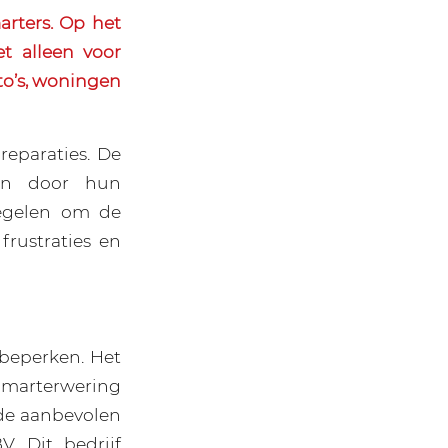
rters. Op het
t alleen voor
to’s, woningen
reparaties. De
men door hun
regelen om de
frustraties en
 beperken. Het
n marterwering
 de aanbevolen
. Dit bedrijf