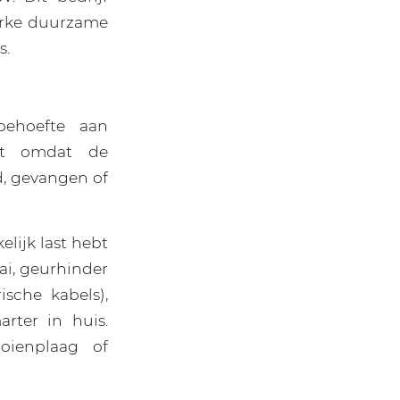
terke duurzame
s.
behoefte aan
ist omdat de
d, gevangen of
elijk last hebt
ai, geurhinder
ische kabels),
rter in huis.
oienplaag of