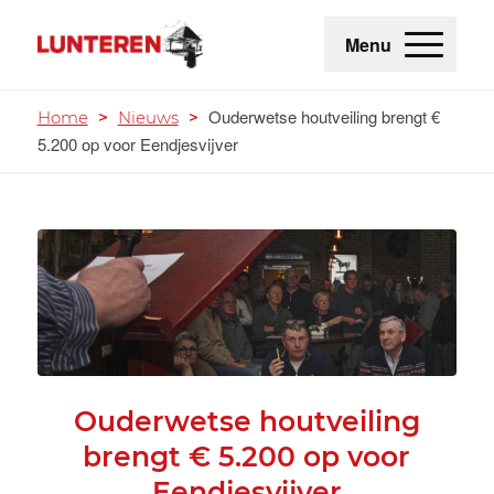
Menu
Ouderwetse houtveiling brengt €
Home
>
Nieuws
>
5.200 op voor Eendjesvijver
Ouderwetse houtveiling
brengt € 5.200 op voor
Eendjesvijver