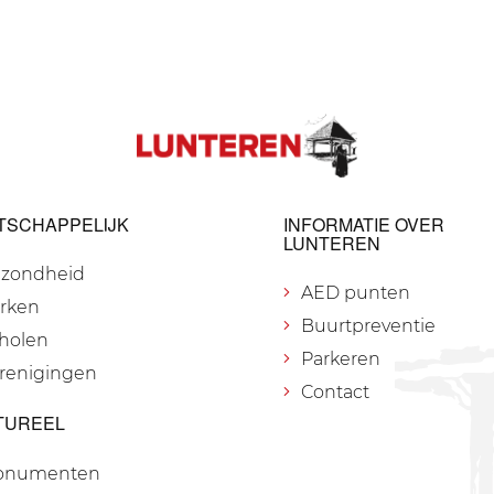
TSCHAPPELIJK
INFORMATIE OVER
LUNTEREN
zondheid
AED punten
rken
Buurtpreventie
holen
Parkeren
renigingen
Contact
TUREEL
onumenten