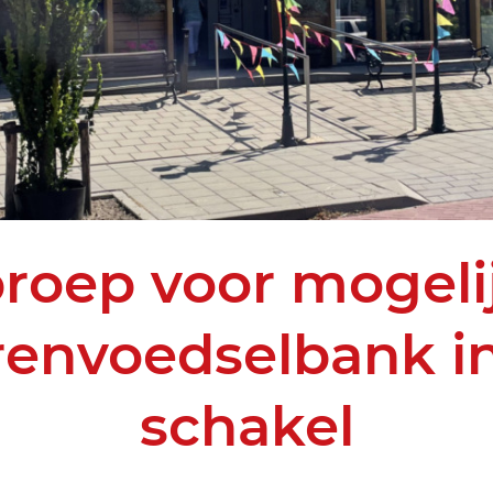
roep voor mogeli
renvoedselbank i
schakel