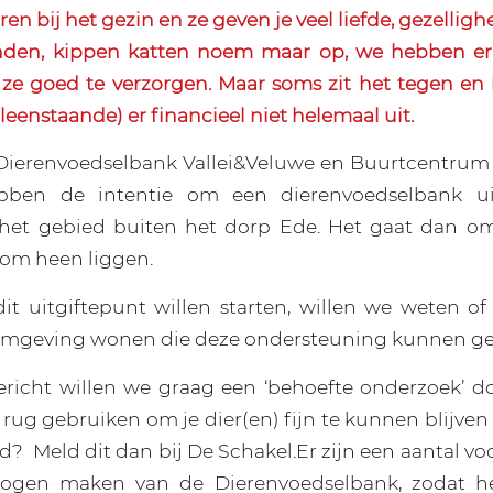
en bij het gezin en ze geven je veel liefde, gezellig
nden, kippen katten noem maar op, we hebben er
ze goed te verzorgen. Maar soms zit het tegen en
alleenstaande) er financieel niet helemaal uit.
 Dierenvoedselbank Vallei&Veluwe en Buurtcentrum 
bben de intentie om een dierenvoedselbank ui
het gebied buiten het dorp Ede. Het gaat dan o
 om heen liggen.
it uitgiftepunt willen starten, willen we weten o
omgeving wonen die deze ondersteuning kunnen ge
ericht willen we graag een ‘behoefte onderzoek’ doe
 rug gebruiken om je dier(en) fijn te kunnen blijve
nd?
Meld dit dan bij De Schakel.Er zijn een aantal 
ogen maken van de Dierenvoedselbank, zodat h