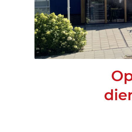
Op
die