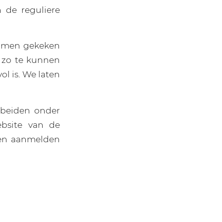
 de reguliere
samen gekeken
 zo te kunnen
ol is. We laten
2 beiden onder
ebsite van de
nen aanmelden