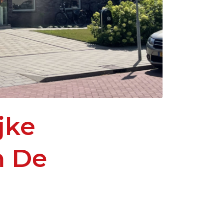
jke
n De