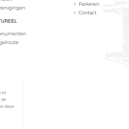
Parkeren
renigingen
Contact
TUREEL
onumenten
gelroute
e zo
n de
van deze