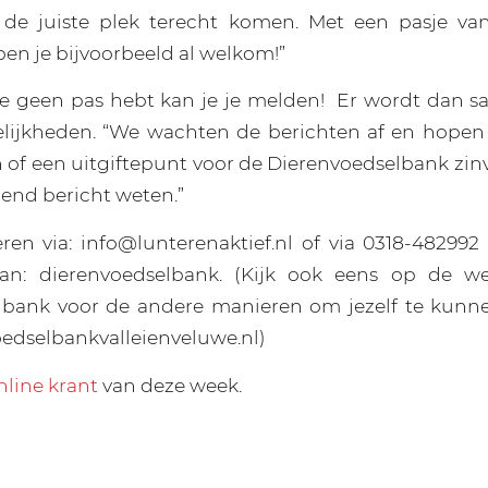
de juiste plek terecht komen. Met een pasje van
en je bijvoorbeeld al welkom!”
je geen pas hebt kan je je melden!
Er wordt dan 
lijkheden. “We wachten de berichten af en hopen
 of een uitgiftepunt voor de Dierenvoedselbank zinv
gend bericht weten.”
ren via: info@lunterenaktief.nl of via 0318-48299
an: dierenvoedselbank. (Kijk ook eens op de w
lbank voor de andere manieren om jezelf te kun
edselbankvalleienveluwe.nl)
nline krant
van deze week.