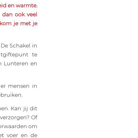
heid en warmte.
 dan ook veel
 kom je met je
De Schakel in
tgiftepunt te
m Lunteren en
f er mensen in
bruiken.
n. Kan jij dit
n verzorgen? Of
voorwaarden om
et voer en de