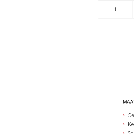
MAA
Ge
Ke
Sc