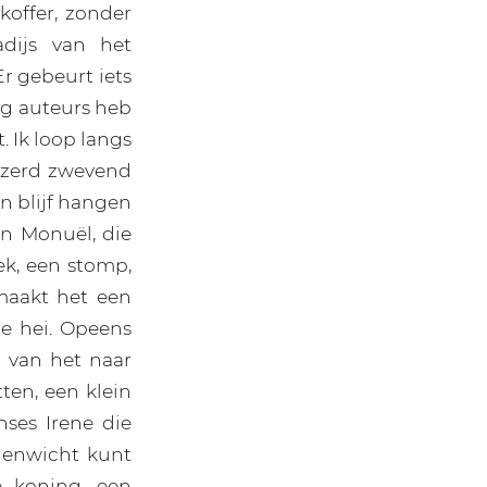
koffer, zonder
dijs van het
r gebeurt iets
ig auteurs heb
et. Ik loop langs
izerd zwevend
en blijf hangen
en Monuël, die
lek, een stomp,
maakt het een
de hei. Opeens
e van het naar
tten, een klein
nses Irene die
genwicht kunt
e koning, een