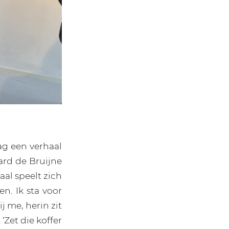
aag een verhaal
ard de Bruijne
aal speelt zich
n. Ik sta voor
j me, herin zit
‘Zet die koffer