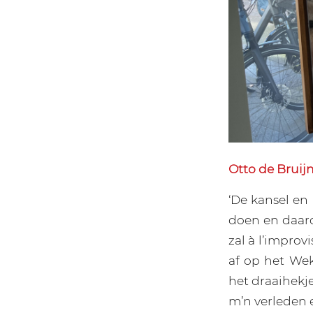
Otto de Bruij
‘De kansel en 
doen en daaro
zal à l’improv
af op het Wek
het draaihekje
m’n verleden e