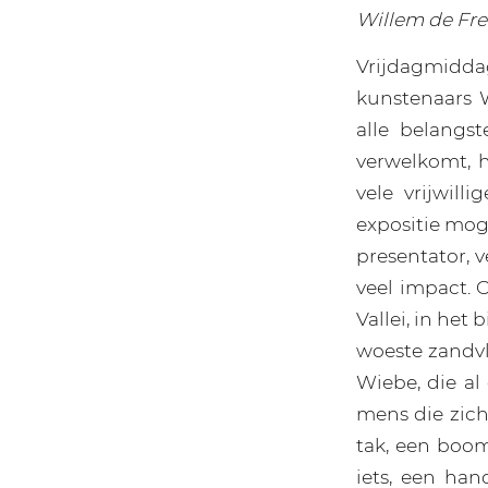
Willem de Fre
Vrijdagmidd
kunstenaars 
alle belangs
verwelkomt, 
vele vrijwil
expositie moge
presentator, v
veel impact. 
Vallei, in he
woeste zandvl
Wiebe, die al
mens die zich 
tak, een booms
iets, een han