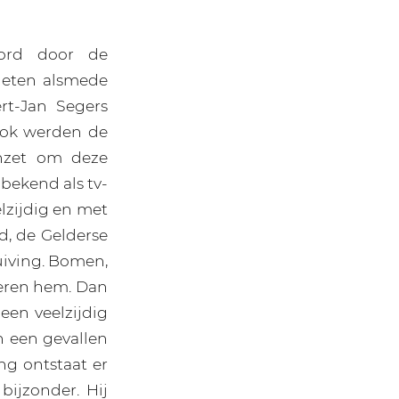
oord door de
heten alsmede
rt-Jan Segers
Ook werden de
inzet om deze
 bekend als tv-
elzijdig en met
d, de Gelderse
uiving. Bomen,
neren hem. Dan
een veelzijdig
in een gevallen
ing ontstaat er
bijzonder. Hij