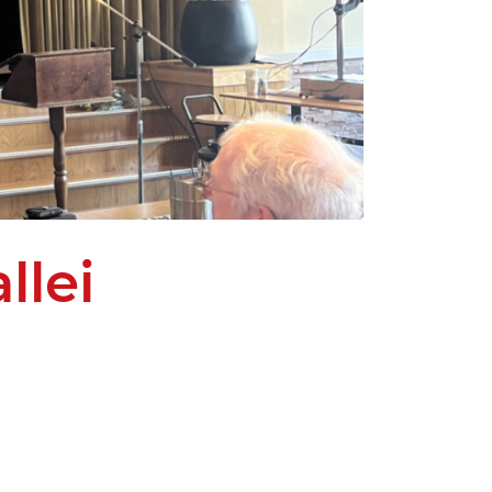
llei
m