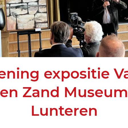
ning expositie Va
en Zand Museu
Lunteren