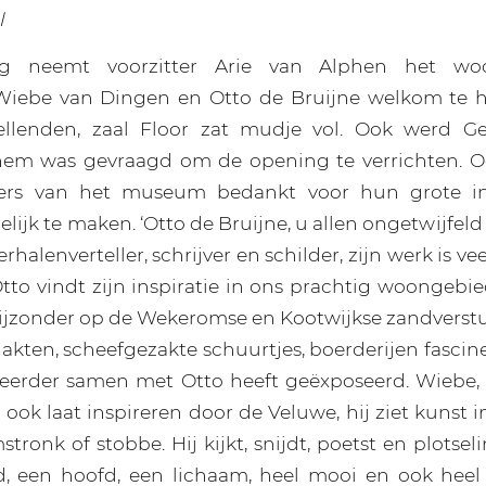
l
ag neemt voorzitter Arie van Alphen het w
Wiebe van Dingen en Otto de Bruijne welkom te 
tellenden, zaal Floor zat mudje vol. Ook werd Ge
hem was gevraagd om de opening te verrichten. 
ligers van het museum bedankt voor hun grote 
lijk te maken. ‘Otto de Bruijne, u allen ongetwijfeld
erhalenverteller, schrijver en schilder, zijn werk is ve
Otto vindt zijn inspiratie in ons prachtig woongebie
t bijzonder op de Wekeromse en Kootwijkse zandverst
akten, scheefgezakte schuurtjes, boerderijen fasci
 eerder samen met Otto heeft geëxposeerd. Wiebe, 
ook laat inspireren door de Veluwe, hij ziet kunst 
tronk of stobbe. Hij kijkt, snijdt, poetst en plotsel
d, een hoofd, een lichaam, heel mooi en ook heel 