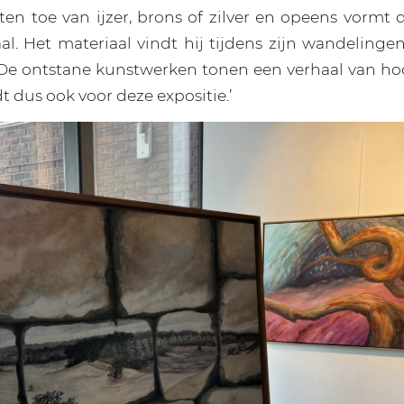
en toe van ijzer, brons of zilver en opeens vormt d
aal. Het materiaal vindt hij tijdens zijn wandelinge
 De ontstane kunstwerken tonen een verhaal van ho
dt dus ook voor deze expositie.’