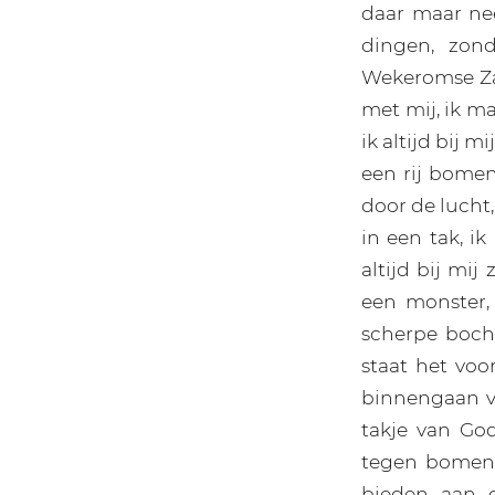
daar maar nee
dingen, zon
Wekeromse Zan
met mij, ik m
ik altijd bij mi
een rij bome
door de lucht,
in een tak, i
altijd bij mij
een monster,
scherpe bocht
staat het voo
binnengaan van
takje van God
tegen bomen 
bieden aan d