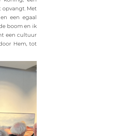
t opvangt. Met
gen een egaal
 de boom en ik
ht een cultuur
door Hem, tot