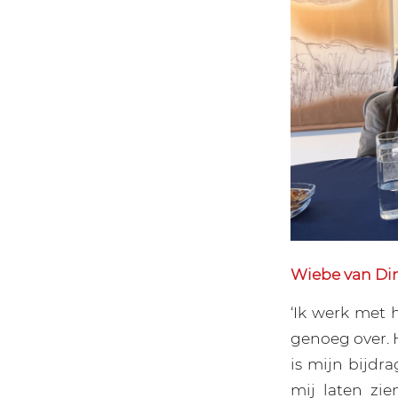
Wiebe van Di
‘Ik werk met 
genoeg over. 
is mijn bijdr
mij laten zie