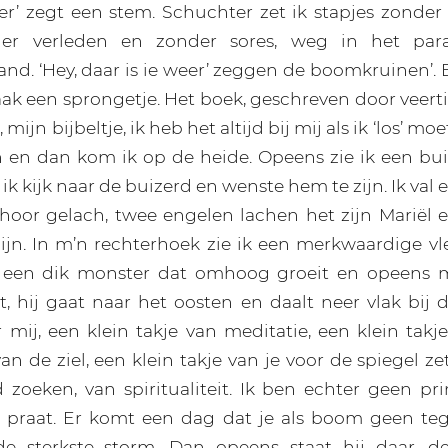
r’ zegt een stem. Schuchter zet ik stapjes zonder 
der verleden en zonder sores, weg in het para
d. ‘Hey, daar is ie weer’ zeggen de boomkruinen’. E
aak een sprongetje. Het boek, geschreven door veert
j, mijn bijbeltje, ik heb het altijd bij mij als ik ‘los’ mo
n en dan kom ik op de heide. Opeens zie ik een bu
 ik kijk naar de buizerd en wenste hem te zijn. Ik val 
k hoor gelach, twee engelen lachen het zijn Mariël 
 zijn. In m’n rechterhoek zie ik een merkwaardige v
 een dik monster dat omhoog groeit en opeens 
, hij gaat naar het oosten en daalt neer vlak bij 
r mij, een klein takje van meditatie, een klein takj
 de ziel, een klein takje van je voor de spiegel ze
 zoeken, van spiritualiteit. Ik ben echter geen pri
praat. Er komt een dag dat je als boom geen te
e sterkste storm. Dan opeens staat hij daar, d