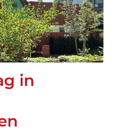
g in
 en