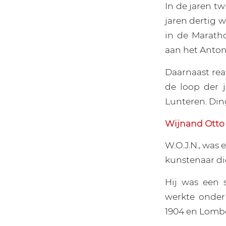
In de jaren t
jaren dertig 
in de Marath
aan het Anton
Daarnaast re
de loop der j
Lunteren. Din
Wijnand Ott
W.O.J.N., was 
kunstenaar di
Hij was een 
werkte onder
1904 en Lombo