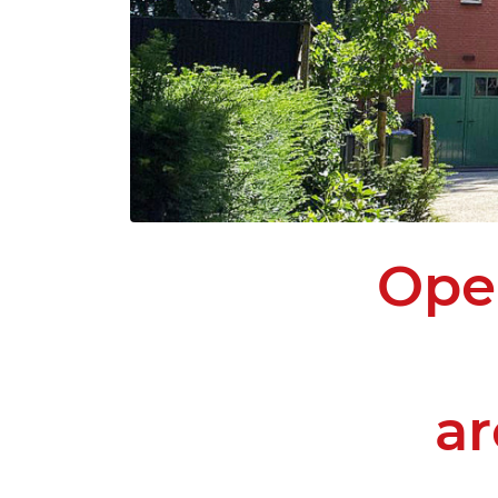
Ope
ar