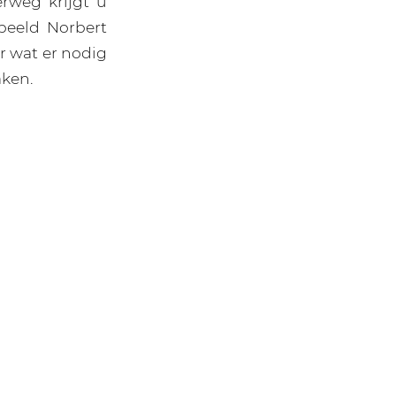
rweg krijgt u
beeld Norbert
er wat er nodig
ken.