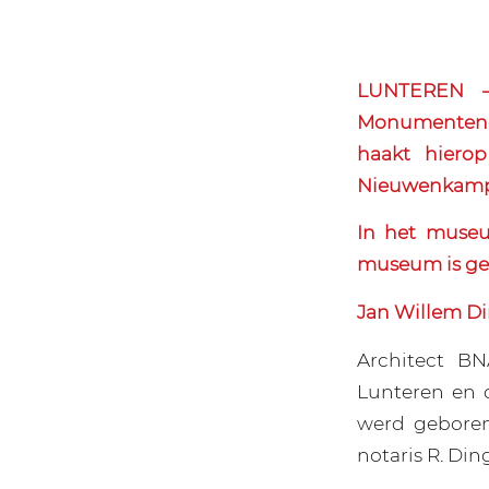
LUNTEREN – 
Monumentenda
haakt hiero
Nieuwenkamp v
In het museum
museum is ge
Jan Willem D
Architect B
Lunteren en 
werd geboren
notaris R. Din