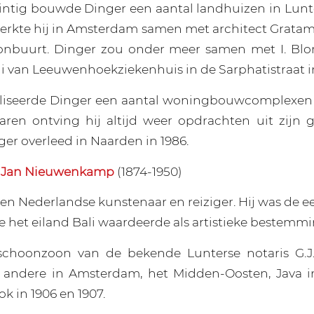
wintig bouwde Dinger een aantal landhuizen in Lunt
werkte hij in Amsterdam samen met architect Grata
onbuurt. Dinger zou onder meer samen met I. Bl
i van Leeuwenhoekziekenhuis in de Sarphatistraat 
aliseerde Dinger een aantal woningbouwcomplexen 
aren ontving hij altijd weer opdrachten uit zijn 
ger overleed in Naarden in 1986.
o Jan Nieuwenkamp
(1874-1950)
een Nederlandse kunstenaar en reiziger. Hij was de 
e het eiland Bali waardeerde als artistieke bestemmi
schoonzoon van de bekende Lunterse notaris G.J. 
 andere in Amsterdam, het Midden-Oosten, Java in 
k in 1906 en 1907.