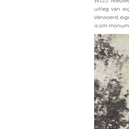
W.O.J. Nieuw
uitleg van e
Verwoerd, eige
is om monume