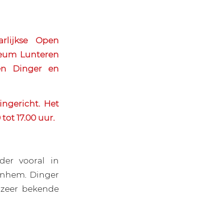
rlijkse Open
seum Lunteren
en Dinger en
ingericht. Het
t 17.00 uur.
er vooral in
rnhem. Dinger
 zeer bekende