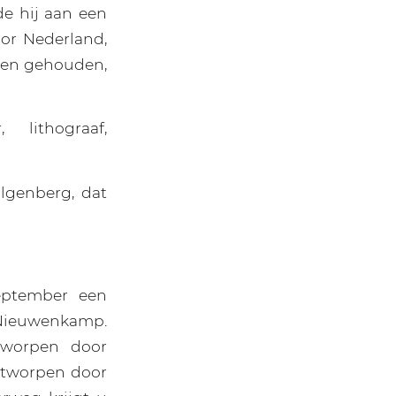
de hij aan een
or Nederland,
ngen gehouden,
 lithograaf,
lgenberg, dat
september een
 Nieuwenkamp.
tworpen door
ontworpen door