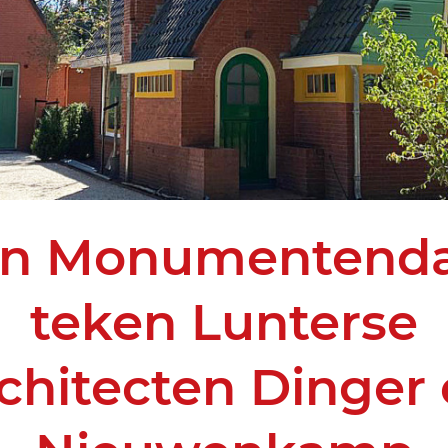
n Monumentenda
teken Lunterse
chitecten Dinger