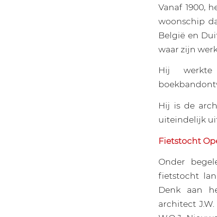
Vanaf 1900, h
woonschip da
België en Dui
waar zijn wer
Hij werkte 
boekbandontwe
Hij is de ar
uiteindelijk u
Fietstocht 
Onder begele
fietstocht l
Denk aan he
architect J.W