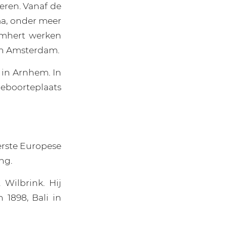
eren. Vanaf de
ma, onder meer
omhert werken
in Amsterdam.
in Arnhem. In
geboorteplaats
eerste Europese
ng.
Wilbrink. Hij
1898, Bali in