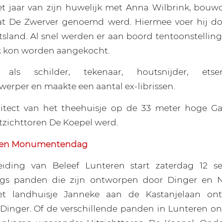
et jaar van zijn huwelijk met Anna Wilbrink, bouw
t De Zwerver genoemd werd. Hiermee voer hij do
tsland. Al snel werden er aan boord tentoonstelli
k kon worden aangekocht.
als schilder, tekenaar, houtsnijder, etser,
rper en maakte een aantal ex-librissen.
chitect van het theehuisje op de 33 meter hoge Ga
itzichttoren De Koepel werd.
Open Monumentendag
iding van Beleef Lunteren start zaterdag 12 
angs panden die zijn ontworpen door Dinger en
t landhuisje Janneke aan de Kastanjelaan on
. Dinger. Of de verschillende panden in Lunteren 