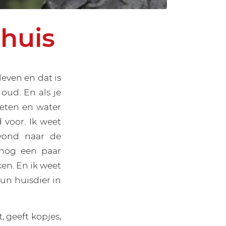
huis
leven en dat is
 oud. En als je
 eten en water
 voor. Ik weet
vond naar de
 nog een paar
ken. En ik weet
un huisdier in
, geeft kopjes,