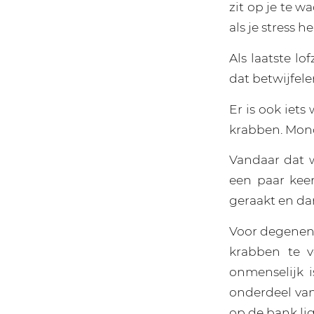
zit op je te w
als je stress 
Als laatste l
dat betwijfele
Er is ook iets
krabben. Mond
Vandaar dat w
een paar kee
geraakt en dan
Voor degenen 
krabben te v
onmenselijk i
onderdeel van
op de bank li