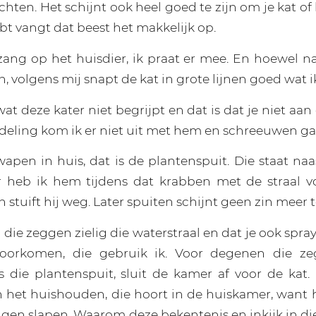
achten. Het schijnt ook heel goed te zijn om je kat of
hebt vangt dat beest het makkelijk op.
ofzang op het huisdier, ik praat er mee. En hoewel n
n, volgens mij snapt de kat in grote lijnen goed wat i
 wat deze kater niet begrijpt en dat is dat je niet a
eling kom ik er niet uit met hem en schreeuwen ga 
apen in huis, dat is de plantenspuit. Die staat na
r heb ik hem tijdens dat krabben met de straal vo
 stuift hij weg. Later spuiten schijnt geen zin meer 
die zeggen zielig die waterstraal en dat je ook spra
oorkomen, die gebruik ik. Voor degenen die z
s die plantenspuit, sluit de kamer af voor de kat. 
 het huishouden, die hoort in de huiskamer, want hi
ggen slapen. Waarom deze bekentenis en inkijk in die