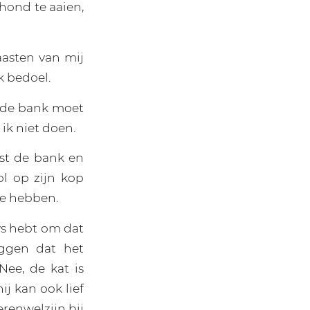
 hond te aaien,
aasten van mij
k bedoel.
an de bank moet
ik niet doen.
ast de bank en
l op zijn kop
te hebben.
ys hebt om dat
eggen dat het
Nee, de kat is
j kan ook lief
renwelzijn bij