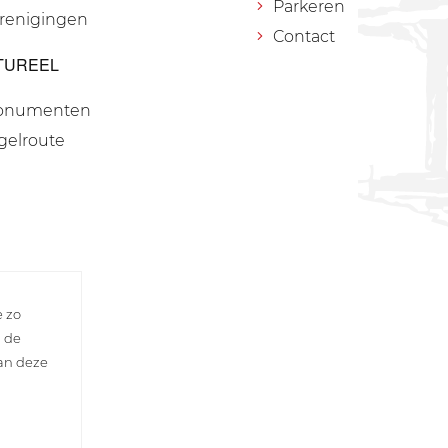
Parkeren
renigingen
Contact
TUREEL
onumenten
gelroute
e zo
n de
van deze