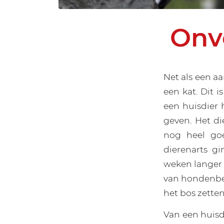
Onv
Net als een aa
een kat. Dit i
een huisdier 
geven. Het di
nog heel go
dierenarts g
weken langer l
van hondenbez
het bos zette
Van een huisdi