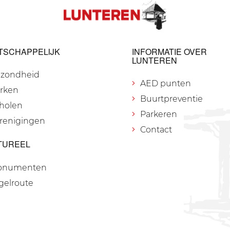
TSCHAPPELIJK
INFORMATIE OVER
LUNTEREN
zondheid
AED punten
rken
Buurtpreventie
holen
Parkeren
renigingen
Contact
TUREEL
onumenten
gelroute