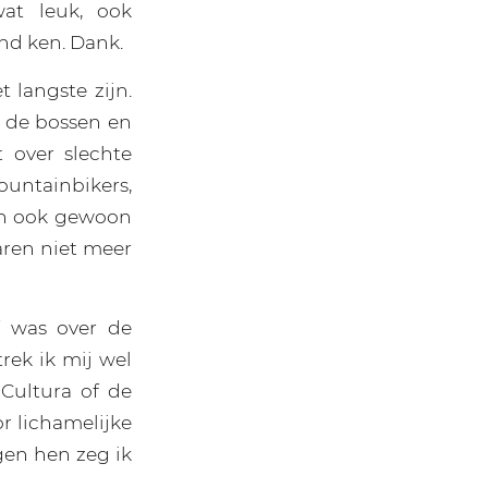
at leuk, ook
nd ken. Dank.
t langste zijn.
r de bossen en
t over slechte
ountainbikers,
en ook gewoon
aren niet meer
f was over de
rek ik mij wel
 Cultura of de
or lichamelijke
gen hen zeg ik