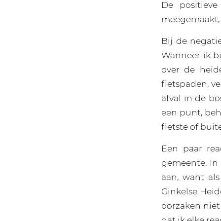
De positiev
meegemaakt, w
Bij de negatie
Wanneer ik bi
over de heide
fietspaden, v
afval in de 
een punt, beh
fietste of bui
Een paar rea
gemeente. In 
aan, want als
Ginkelse Heide
oorzaken niet
dat ik elke re