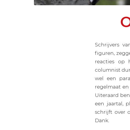
O
Schrijvers va
figuren, zegg
reacties op 
columnist dur
wel een para
regelmaat en z
Uiteraard ben 
een jaartal, 
schrijft ove
Dank.