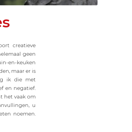
es
oort creatieve
 helemaal geen
uin-en-keuken
en, maar er is
jg ik die met
ef en negatief.
aat het vaak om
anvullingen, u
oeten noemen.