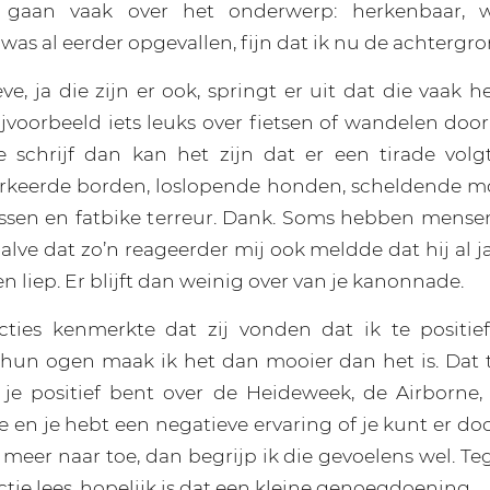
e gaan vaak over het onderwerp: herkenbaar, w
as al eerder opgevallen, fijn dat ik nu de achtergro
ve, ja die zijn er ook, springt er uit dat die vaak he
jvoorbeeld iets leuks over fietsen of wandelen doo
 schrijf dan kan het zijn dat er een tirade volg
erkeerde borden, loslopende honden, scheldende m
bossen en fatbike terreur. Dank. Soms hebben mens
alve dat zo’n reageerder mij ook meldde dat hij al j
ten liep. Er blijft dan weinig over van je kanonnade.
cties kenmerkte dat zij vonden dat ik te positie
hun ogen maak ik het dan mooier dan het is. Dat t
 je positief bent over de Heideweek, de Airborne,
 en je hebt een negatieve ervaring of je kunt er do
 meer naar toe, dan begrijp ik die gevoelens wel. Te
actie lees, hopelijk is dat een kleine genoegdoening.