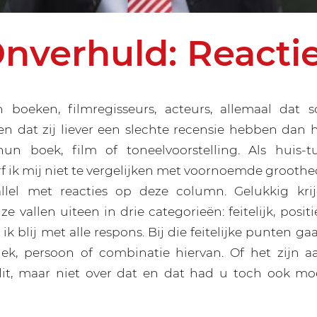
nverhuld: Reacti
n boeken, filmregisseurs, acteurs, allemaal dat s
en dat zij liever een slechte recensie hebben dan
hun boek, film of toneelvoorstelling. Als huis-t
f ik mij niet te vergelijken met voornoemde groothed
llel met reacties op deze column. Gelukkig kri
e vallen uiteen in drie categorieën: feitelijk, positi
ik blij met alle respons. Bij die feitelijke punten g
plek, persoon of combinatie hiervan. Of het zijn a
r dit, maar niet over dat en dat had u toch ook m