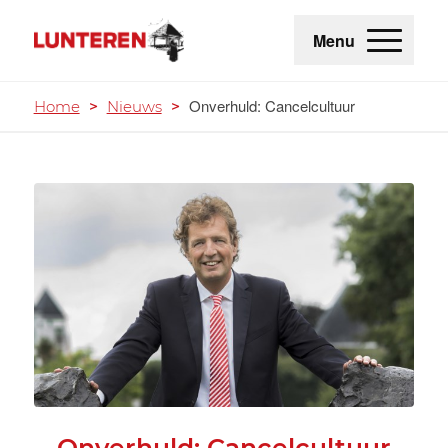
Menu
Onverhuld: Cancelcultuur
Home
>
Nieuws
>