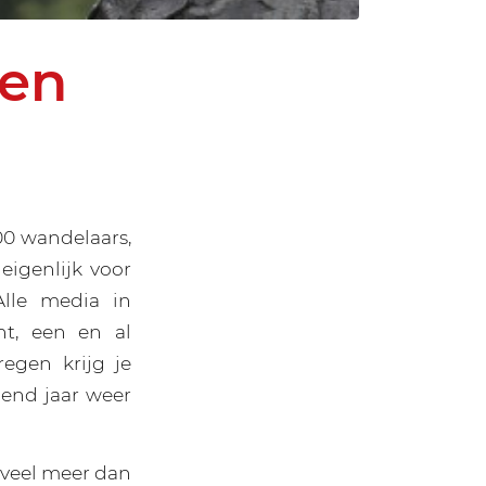
gen
00 wandelaars,
eigenlijk voor
Alle media in
nt, een en al
egen krijg je
gend jaar weer
 veel meer dan