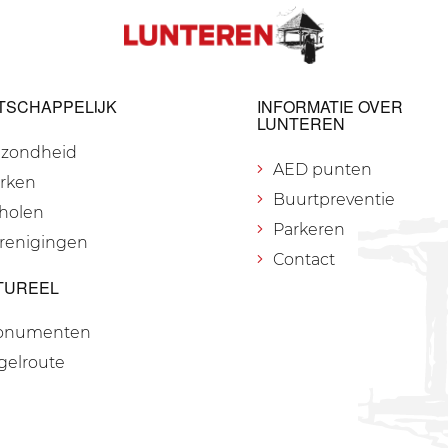
TSCHAPPELIJK
INFORMATIE OVER
LUNTEREN
zondheid
AED punten
rken
Buurtpreventie
holen
Parkeren
renigingen
Contact
TUREEL
onumenten
gelroute