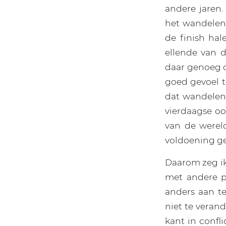
andere jaren.
het wandelen,
de finish hal
ellende van 
daar genoeg 
goed gevoel te
dat wandelen
vierdaagse oo
van de wereld
voldoening gee
Daarom zeg ik:
met andere pr
anders aan t
niet te veran
kant in confl