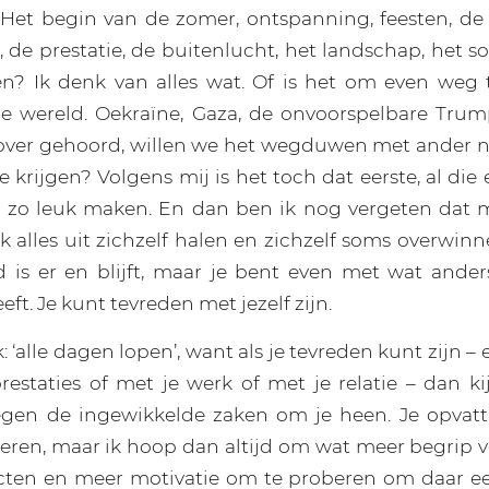
 Het begin van de zomer, ontspanning, feesten, d
 de prestatie, de buitenlucht, het landschap, het so
en? Ik denk van alles wat. Of is het om even weg 
de wereld. Oekraïne, Gaza, de onvoorspelbare Tru
over gehoord, willen we het wegduwen met ander 
 krijgen? Volgens mij is het toch dat eerste, al di
 zo leuk maken. En dan ben ik nog vergeten dat m
k alles uit zichzelf halen en zichzelf soms overwinn
 is er en blijft, maar je bent even met wat ander
ft. Je kunt tevreden met jezelf zijn.
 ‘alle dagen lopen’, want als je tevreden kunt zijn –
estaties of met je werk of met je relatie – dan ki
egen de ingewikkelde zaken om je heen. Je opvat
deren, maar ik hoop dan altijd om wat meer begrip 
icten en meer motivatie om te proberen om daar e