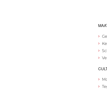
MAA
Ge
Ke
Sc
Ve
CUL
M
Te