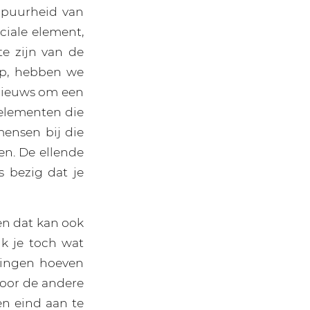
e puurheid van
ciale element,
te zijn van de
mp, hebben we
nieuws om een
e elementen die
ensen bij die
en. De ellende
s bezig dat je
 en dat kan ook
jk je toch wat
tingen hoeven
voor de andere
en eind aan te