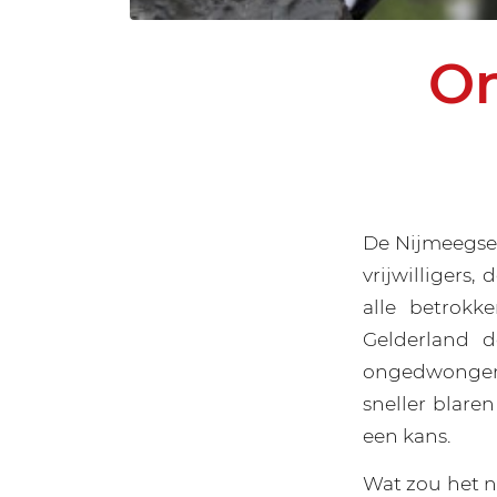
On
De Nijmeegse 
vrijwilligers
alle betrokk
Gelderland d
ongedwongenh
sneller blare
een kans.
Wat zou het n