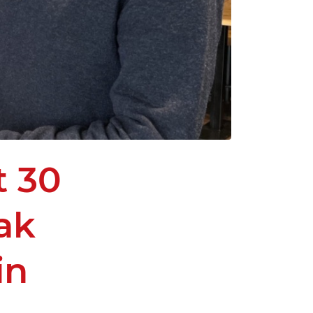
t 30
aak
in