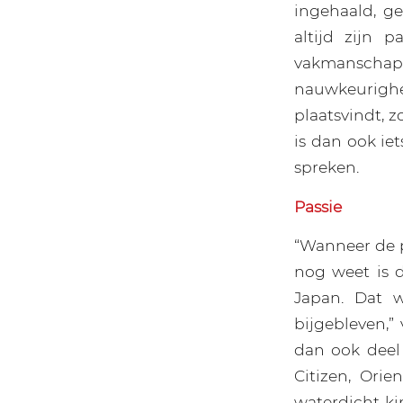
ingehaald, ge
altijd zijn 
vakmanschap i
nauwkeurighei
plaatsvindt, z
is dan ook ie
spreken.
Passie
“Wanneer de pa
nog weet is 
Japan. Dat w
bijgebleven,”
dan ook deel 
Citizen, Ori
waterdicht ki