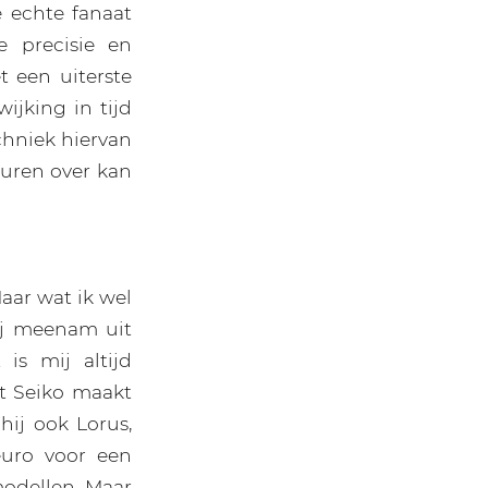
e echte fanaat
e precisie en
t een uiterste
ijking in tijd
echniek hiervan
 uren over kan
Maar wat ik wel
ij meenam uit
is mij altijd
nt Seiko maakt
hij ook Lorus,
euro voor een
modellen. Maar