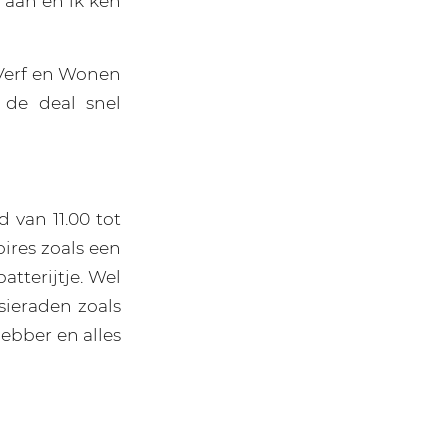
 aan en ik ken
 Verf en Wonen
 de deal snel
 van 11.00 tot
oires zoals een
tterijtje. Wel
sieraden zoals
hebber en alles