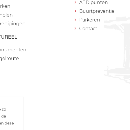
AED punten
rken
Buurtpreventie
holen
Parkeren
renigingen
Contact
TUREEL
onumenten
gelroute
e zo
n de
van deze