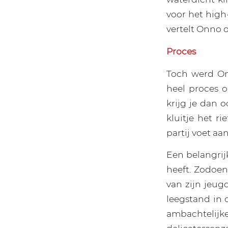
voor het high
vertelt Onno o
Proces
Toch werd On
heel proces o
krijg je dan 
kluitje het ri
partij voet aan
Een belangrij
heeft. Zodoe
van zijn jeug
leegstand in d
ambachtelij