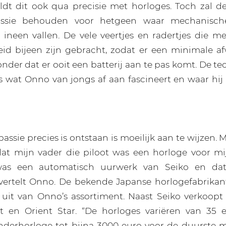
ldt dit ook qua precisie met horloges. Toch zal d
passie behouden voor hetgeen waar mechanisch
neen vallen. De vele veertjes en radertjes die me
d bijeen zijn gebracht, zodat er een minimale afw
onder dat er ooit een batterij aan te pas komt. De t
ts wat Onno van jongs af aan fascineert en waar hij
ssie precies is ontstaan is moeilijk aan te wijzen. 
dat mijn vader die piloot was een horloge voor m
as een automatisch uurwerk van Seiko en dat 
 vertelt Onno. De bekende Japanse horlogefabrika
uit van Onno’s assortiment. Naast Seiko verkoopt 
ent en Orient Star. “De horloges variëren van 35 
nderhorloge tot bijna 3000 euro voor de duurste 