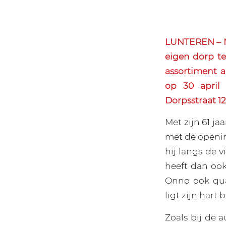
LUNTEREN – N
eigen dorp te
assortiment 
op 30 april 
Dorpsstraat 12
Met zijn 61 ja
met de opening
hij langs de v
heeft dan ook
Onno ook qua
ligt zijn har
Zoals bij de 