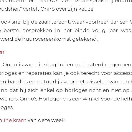
aak noem het maar op. Die mix die sprak mij enorm
udsher,” vertelt Onno over zijn keuze.
ook snel bij de zaak terecht, waar voorheen Jansen
e eerste gesprekken in het einde vorig jaar was
 werd de huurovereenkomst getekend.
en
 Onno is van dinsdag tot en met zaterdag geopend
orloges en reparaties kan je ook terecht voor access
n bandjes en natuurlijk voor het wisselen van een ba
o dat hij zich enkel op horloges richt en niet op 
weliers. Onno’s Horlogerie is een winkel voor de lief
loges.
nline krant
van deze week.