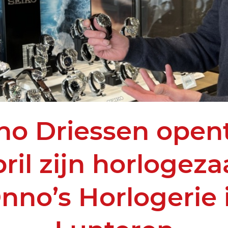
o Driessen open
ril zijn horlogez
nno’s Horlogerie 