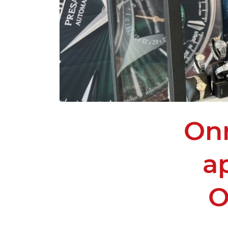
Onn
ap
O