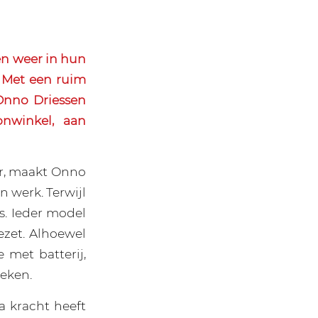
n weer in hun
. Met een ruim
Onno Driessen
onwinkel, aan
tor, maakt Onno
n werk. Terwijl
es. Ieder model
ezet. Alhoewel
met batterij,
ieken.
a kracht heeft