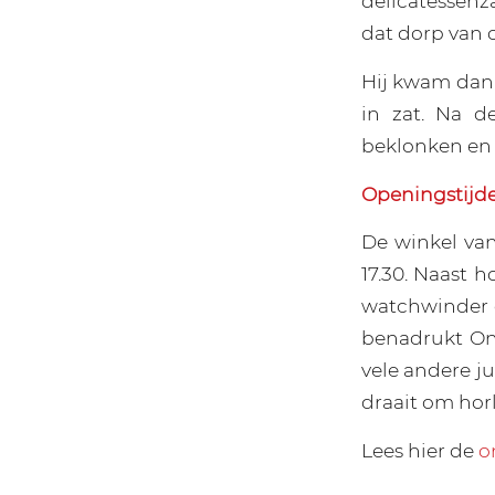
delicatessenz
dat dorp van o
Hij kwam dan 
in zat. Na d
beklonken en
Openingstijd
De winkel van
17.30. Naast h
watchwinder e
benadrukt Onn
vele andere ju
draait om hor
Lees hier de
o